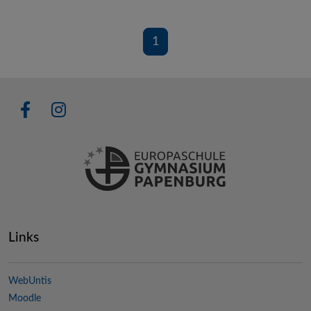
1
Links
WebUntis
Moodle