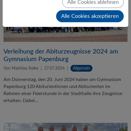
Alle Cookies ablehnen
Alle Cookies akzeptieren
Verleihung der Abiturzeugnisse 2024 am
Gymnasium Papenburg
Von Matthias Reike
27.07.2024
Allgemein
Am Donnerstag, den 20. Juni 2024 haben am Gymnasium
Papenburg 120 Abiturientinnen und Abiturienten im
Rahmen einer Feierstunde in der Stadthalle ihre Zeugnisse
erhalten. Dabei…