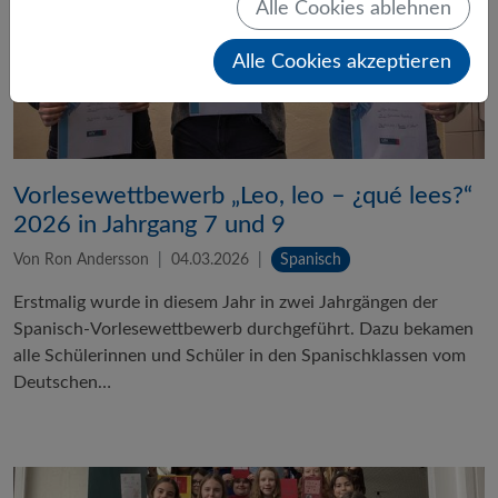
Alle Cookies ablehnen
Alle Cookies akzeptieren
Vorlesewettbewerb „Leo, leo – ¿qué lees?“
2026 in Jahrgang 7 und 9
Von Ron Andersson
04.03.2026
Spanisch
Erstmalig wurde in diesem Jahr in zwei Jahrgängen der
Spanisch-Vorlesewettbewerb durchgeführt. Dazu bekamen
alle Schülerinnen und Schüler in den Spanischklassen vom
Deutschen…