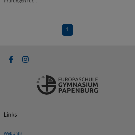
Prüfungen für…
1
Links
WebUntis