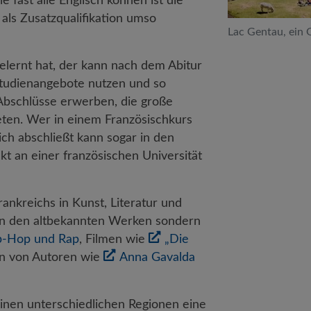
e fast alle Englisch können ist die
ls Zusatzqualifikation umso
Lac Gentau, ein 
elernt hat, der kann nach dem Abitur
 Studienangebote nutzen und so
 Abschlüsse erwerben, die große
ieten. Wer in einem Französischkurs
ch abschließt kann sogar in den
t an einer französischen Universität
rankreichs in Kunst, Literatur und
r in den altbekannten Werken sondern
ip-Hop und Rap
, Filmen wie
„Die
 von Autoren wie
Anna Gavalda
einen unterschiedlichen Regionen eine