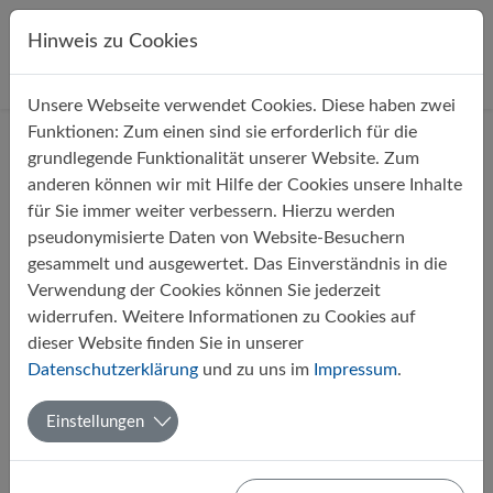
Direkt zur Hauptnavigation springen
Direkt zum Inhalt springen
Hinweis zu Cookies
Unsere Webseite verwendet Cookies. Diese haben zwei
Startseite
Unterricht
Oberstufe
Funktionen: Zum einen sind sie erforderlich für die
grundlegende Funktionalität unserer Website. Zum
anderen können wir mit Hilfe der Cookies unsere Inhalte
Oberstufe
für Sie immer weiter verbessern. Hierzu werden
pseudonymisierte Daten von Website-Besuchern
gesammelt und ausgewertet. Das Einverständnis in die
Verwendung der Cookies können Sie jederzeit
Schülerinnen und Schüler erhalten die aktuellen
widerrufen. Weitere Informationen zu Cookies auf
Klausurpläne und weitere Informationen zur Oberstufe
dieser Website finden Sie in unserer
über die Lernplattform
Moodle
.
Datenschutzerklärung
und zu uns im
Impressum
.
Einstellungen
Ziel des Unterrichts in der Oberstufe ist der Erwerb der
allgemeinen Hochschulreife
, die zu einem Studium