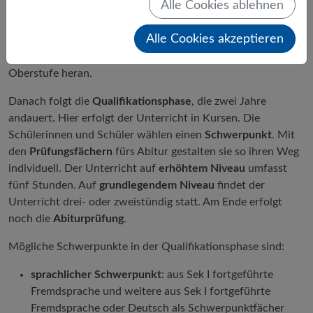
Alle Cookies ablehnen
berechtigt.
Alle Cookies akzeptieren
Die
Einführungsphase
dauert ein Jahr. Der Unterricht findet
dort in Klassen statt und führt an das Arbeiten in der
Oberstufe heran.
Danach folgt die
Qualifikationsphase
, die zwei Jahre
andauert. Hier erfolgt der Unterricht in Kursen. Die
Schülerinnen und Schüler wählen einen
Schwerpunkt
. Mit
den
Prüfungsfächern
fürs Abitur gestalten sie so ihren Weg
individuell. Der Unterricht auf
erhöhtem Niveau
umfasst
fünf Stunden. Auf
grundlegendem Niveau
findet der
Unterricht drei- oder zweistündig statt. Am Ende erfolgt
noch die
Abiturprüfung
.
Mögliche Schwerpunkte in der Qualifikationsphase sind:
sprachlicher Schwerpunkt
: aus Sek I fortgeführte
Fremdsprache und weitere aus Sek I fortgeführte
Fremdsprache oder Deutsch als Schwerpunktfächer