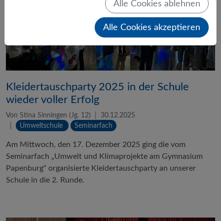
Alle Cookies ablehnen
Alle Cookies akzeptieren
Kleidertauschparty 2025 in der Schule
wieder voller Erfolg
Von Stina Sinningen (Jg. 12)
30.12.2025
Umweltschule
Seminarfach
Am Mittwoch, den 17. Dezember 2025 ging die vom
Seminarfach „Umwelt und Klimaprojekte am Gymnasium
Papenburg“ organisierte Kleidertauschparty an unserer
Schule in die 2. Runde.