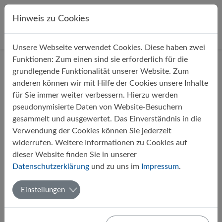
Direkt zur Hauptnavigation springen
Direkt zum Inhalt springen
Hinweis zu Cookies
Unsere Webseite verwendet Cookies. Diese haben zwei
Startseite
Über uns
Aktuelles
Funktionen: Zum einen sind sie erforderlich für die
grundlegende Funktionalität unserer Website. Zum
anderen können wir mit Hilfe der Cookies unsere Inhalte
Filter
für Sie immer weiter verbessern. Hierzu werden
pseudonymisierte Daten von Website-Besuchern
gesammelt und ausgewertet. Das Einverständnis in die
Monate
Verwendung der Cookies können Sie jederzeit
widerrufen. Weitere Informationen zu Cookies auf
dieser Website finden Sie in unserer
1
2
3
nächste
Datenschutzerklärung
und zu uns im
Impressum
.
Einstellungen