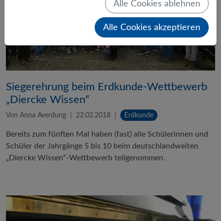
Alle Cookies ablehnen
Alle Cookies akzeptieren
Siegerehrung beim Erdkunde-Wettbewerb
„Diercke Wissen“
Von Anna Averdung
22.02.2018
Erdkunde
Bereits zum fünften Mal haben (fast) alle Schülerinnen und
Schüler der Jahrgänge 5 bis 10 beim deutschlandweiten
„Diercke Wissen“-Wettbewerb teilgenommen.