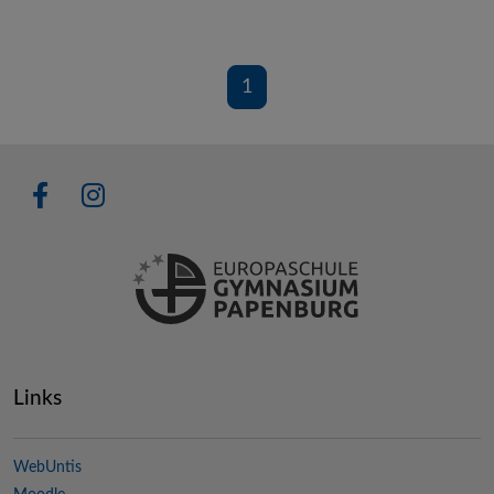
1
Links
WebUntis