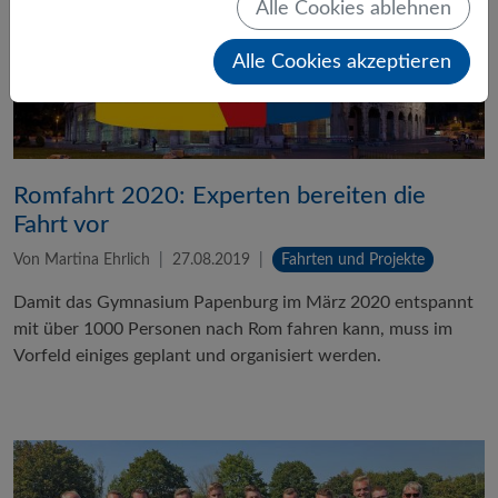
Alle Cookies ablehnen
Alle Cookies akzeptieren
Romfahrt 2020: Experten bereiten die
Fahrt vor
Von Martina Ehrlich
27.08.2019
Fahrten und Projekte
Damit das Gymnasium Papenburg im März 2020 entspannt
mit über 1000 Personen nach Rom fahren kann, muss im
Vorfeld einiges geplant und organisiert werden.