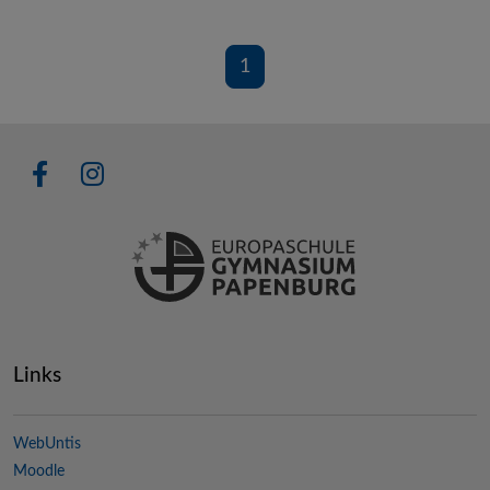
1
Links
WebUntis
Moodle