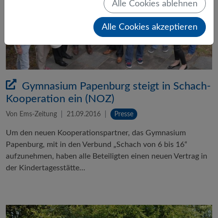
Alle Cookies ablehnen
Alle Cookies akzeptieren
Gymnasium Papenburg steigt in Schach-
Kooperation ein (NOZ)
Von Ems-Zeitung
21.09.2016
Presse
Um den neuen Kooperationspartner, das Gymnasium
Papenburg, mit in den Verbund „Schach von 6 bis 16“
aufzunehmen, haben alle Beteiligten einen neuen Vertrag in
der Kindertagesstätte…