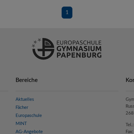
1
Bereiche
Ko
Aktuelles
Gym
Russ
Fächer
268
Europaschule
MINT
Tel
AG-Angebote
Fax