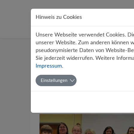
Direkt zur Hauptnavigation springen
Direkt zum Inhalt springen
Hinweis zu Cookies
Übe
Unsere Webseite verwendet Cookies. Dies
unserer Website. Zum anderen können wir
Startseite
Über uns
Aktuelles
pseudonymisierte Daten von Website-Bes
Sie jederzeit widerrufen. Weitere Inform
Filter
Impressum
.
Einstellungen
Monate