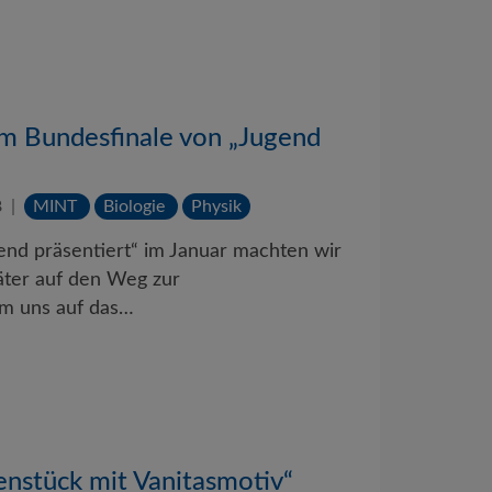
m Bundesfinale von „Jugend
8
MINT
Biologie
Physik
d präsentiert“ im Januar machten wir
äter auf den Weg zur
um uns auf das…
nstück mit Vanitasmotiv“