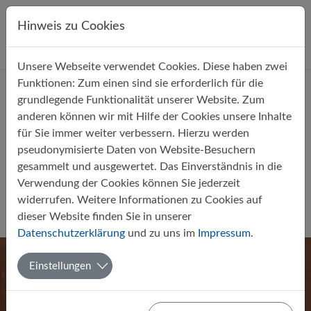
Direkt zur Hauptnavigation springen
Direkt zum Inhalt springen
Hinweis zu Cookies
Unsere Webseite verwendet Cookies. Diese haben zwei
Startseite
Über uns
Aktuelles
Funktionen: Zum einen sind sie erforderlich für die
grundlegende Funktionalität unserer Website. Zum
anderen können wir mit Hilfe der Cookies unsere Inhalte
für Sie immer weiter verbessern. Hierzu werden
pseudonymisierte Daten von Website-Besuchern
gesammelt und ausgewertet. Das Einverständnis in die
5a gewinnt Starter Cup 2019
Verwendung der Cookies können Sie jederzeit
ohne Punktverlust und Gegentor
widerrufen. Weitere Informationen zu Cookies auf
dieser Website finden Sie in unserer
Von Harry Hecht
12.09.2019
Sport
Datenschutzerklärung
und zu uns im
Impressum
.
Einstellungen