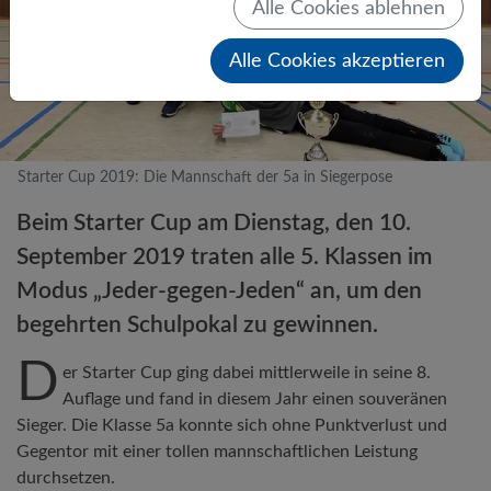
Alle Cookies ablehnen
Alle Cookies akzeptieren
Starter Cup 2019: Die Mannschaft der 5a in Siegerpose
Beim Starter Cup am Dienstag, den 10.
September 2019 traten alle 5. Klassen im
Modus „Jeder-gegen-Jeden“ an, um den
begehrten Schulpokal zu gewinnen.
D
er Starter Cup ging dabei mittlerweile in seine 8.
Auflage und fand in diesem Jahr einen souveränen
Sieger. Die Klasse 5a konnte sich ohne Punktverlust und
Gegentor mit einer tollen mannschaftlichen Leistung
durchsetzen.