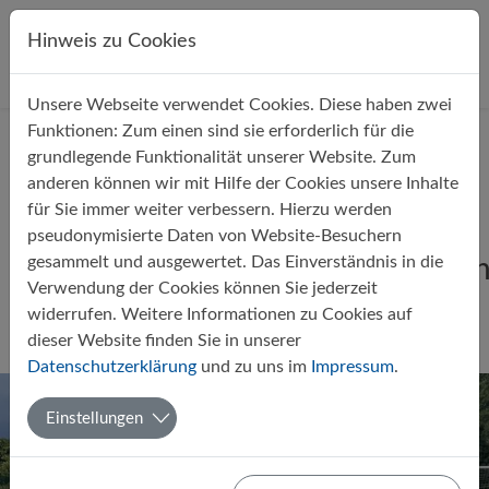
Direkt zur Hauptnavigation springen
Direkt zum Inhalt springen
Hinweis zu Cookies
Unsere Webseite verwendet Cookies. Diese haben zwei
Startseite
Über uns
Aktuelles
Funktionen: Zum einen sind sie erforderlich für die
grundlegende Funktionalität unserer Website. Zum
anderen können wir mit Hilfe der Cookies unsere Inhalte
für Sie immer weiter verbessern. Hierzu werden
pseudonymisierte Daten von Website-Besuchern
gesammelt und ausgewertet. Das Einverständnis in die
5f gewinnt Sportturnier der fünfte
Verwendung der Cookies können Sie jederzeit
Klassen
widerrufen. Weitere Informationen zu Cookies auf
dieser Website finden Sie in unserer
Von Alexander Gawe
09.07.2022
Fahrten und Projekte
Datenschutzerklärung
und zu uns im
Impressum
.
Einstellungen