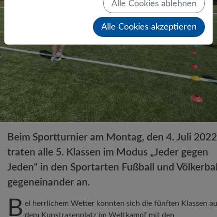
Alle Cookies ablehnen
Alle Cookies akzeptieren
Beim Sportturnier am Montag, den 4. Juli 2022
traten alle 5. Klassen im Modus „Jeder gegen
Jeden“ in den Sportarten Fußball und Völkerbal
gegeneinander an.
B
ei herrlichem Wetter konnten sich die fünften Klassen a
dem Kunstrasenplatz im Wettkampf mit den