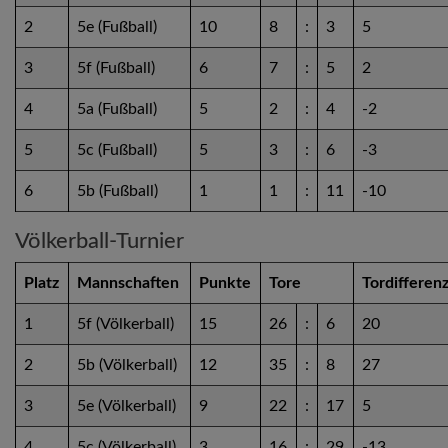
2
5e (Fußball)
10
8
:
3
5
3
5f (Fußball)
6
7
:
5
2
4
5a (Fußball)
5
2
:
4
-2
5
5c (Fußball)
5
3
:
6
-3
6
5b (Fußball)
1
1
:
11
-10
Völkerball-Turnier
Platz
Mannschaften
Punkte
Tore
Tordifferen
1
5f (Völkerball)
15
26
:
6
20
2
5b (Völkerball)
12
35
:
8
27
3
5e (Völkerball)
9
22
:
17
5
4
5c (Völkerball)
3
16
:
29
-13