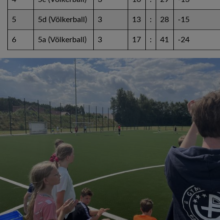
5
5d (Völkerball)
3
13
:
28
-15
6
5a (Völkerball)
3
17
:
41
-24