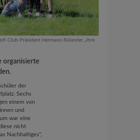
olf-Club-Präsident Hermann Rülander „ihre
 organisierte
den.
Schüler der
platz. Sechs
ngen einem von
rinnen und
aum war eine
iese nicht
as Nachhaltiges“,