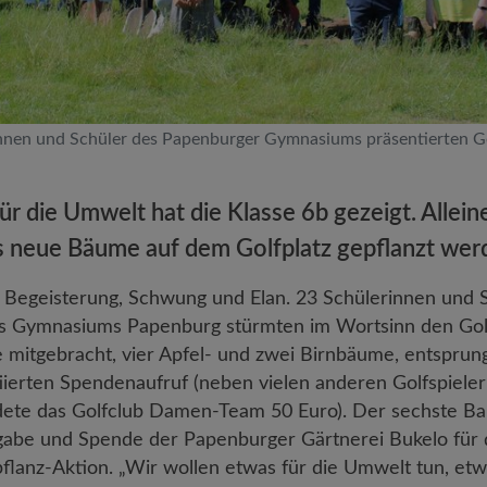
rinnen und Schüler des Papenburger Gymnasiums präsentierten G
r die Umwelt hat die Klasse 6b gezeigt. Alleine
hs neue Bäume auf dem Golfplatz gepflanzt wer
 Begeisterung, Schwung und Elan. 23 Schülerinnen und 
s Gymnasiums Papenburg stürmten im Wortsinn den Golf
 mitgebracht, vier Apfel- und zwei Birnbäume, entspru
tiierten Spendenaufruf (neben vielen anderen Golfspiele
ndete das Golfclub Damen-Team 50 Euro). Der sechste B
abe und Spende der Papenburger Gärtnerei Bukelo für d
pflanz-Aktion. „Wir wollen etwas für die Umwelt tun, etw