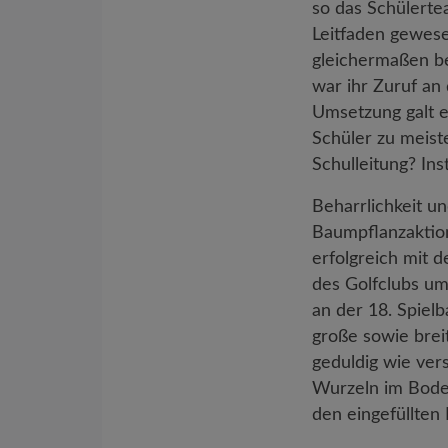
so das Schülerte
Leitfaden gewese
gleichermaßen be
war ihr Zuruf an 
Umsetzung galt e
Schüler zu meist
Schulleitung? Inst
Beharrlichkeit u
Baumpflanzaktion
erfolgreich mit
des Golfclubs um
an der 18. Spiel
große sowie brei
geduldig wie ver
Wurzeln im Bode
den eingefüllten 