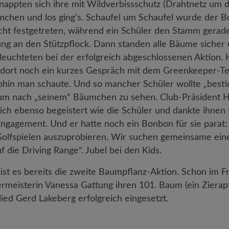
nappten sich ihre mit Wildverbissschutz (Drahtnetz u
hen und los ging’s. Schaufel um Schaufel wurde der Bo
icht festgetreten, während ein Schüler den Stamm gerade 
ng an den Stützpflock. Dann standen alle Bäume sicher u
leuchteten bei der erfolgreich abgeschlossenen Aktion. 
, dort noch ein kurzes Gespräch mit dem Greenkeeper-T
ohin man schaute. Und so mancher Schüler wollte „best
 um nach „seinem“ Bäumchen zu sehen. Club-Präsident
ich ebenso begeistert wie die Schüler und dankte ihnen f
ngagement. Und er hatte noch ein Bonbon für sie parat: „
Golfspielen auszuprobieren. Wir suchen gemeinsame ein
f die Driving Range“. Jubel bei den Kids.
 ist es bereits die zweite Baumpflanz-Aktion. Schon im F
meisterin Vanessa Gattung ihren 101. Baum (ein Zierapfel
lied Gerd Lakeberg erfolgreich eingesetzt.