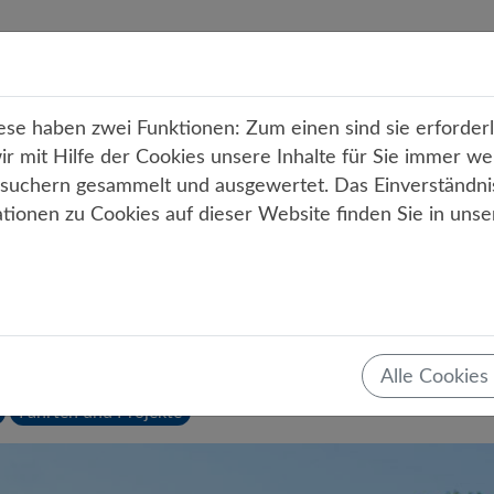
r uns
Unterricht
Angebote
Service
Kont
e haben zwei Funktionen: Zum einen sind sie erforderli
 mit Hilfe der Cookies unsere Inhalte für Sie immer we
uchern gesammelt und ausgewertet. Das Einverständni
ationen zu Cookies auf dieser Website finden Sie in uns
Teilen
Tweet
Mail
Drucken
te Schülerinnen und Schüler au
Alle Cookies
ster (Golfclub Gutshof Papenburg)
11.07.2022
Fahrten und Projekte