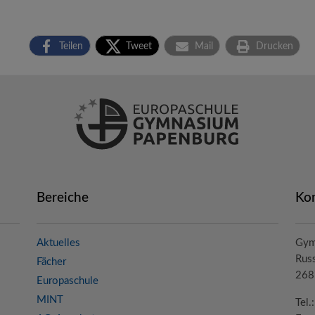
Teilen
Tweet
Mail
Drucken
Bereiche
Ko
Aktuelles
Gym
Russ
Fächer
268
Europaschule
MINT
Tel