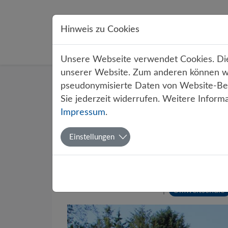
Direkt zur Hauptnavigation springen
Direkt zum Inhalt springen
Hinweis zu Cookies
Übe
Unsere Webseite verwendet Cookies. Dies
unserer Website. Zum anderen können wir
Startseite
Über uns
Aktuelles
pseudonymisierte Daten von Website-Bes
Sie jederzeit widerrufen. Weitere Inform
Impressum
.
Begeister
Einstellungen
Golfplatz
Von Günter Hoffmei
Umweltschule