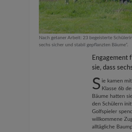
Nach getaner Arbeit: 23 begeisterte Schüle
sechs sicher und stabil gepflanzten Bäume“.
Engagement fü
sie, dass sec
S
ie kamen mit
Klasse 6b de
Bäume hatten sie
den Schülern ini
Golfspieler spe
willkommene Zug
alltägliche Baum