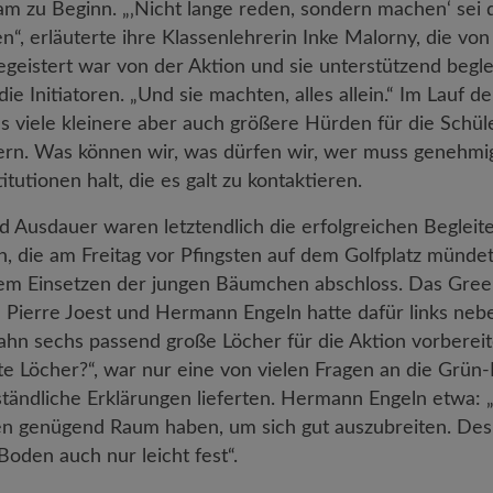
am zu Beginn. „‚Nicht lange reden, sondern machen‘ sei d
n“, erläuterte ihre Klassenlehrerin Inke Malorny, die vo
geistert war von der Aktion und sie unterstützend beglei
die Initiatoren. „Und sie machten, alles allein.“ Im Lauf 
s viele kleinere aber auch größere Hürden für die Schü
ern. Was können wir, was dürfen wir, wer muss genehmig
itutionen halt, die es galt zu kontaktieren.
nd Ausdauer waren letztendlich die erfolgreichen Begleit
, die am Freitag vor Pfingsten auf dem Golfplatz münde
 dem Einsetzen der jungen Bäumchen abschloss. Das Gr
 Pierre Joest und Hermann Engeln hatte dafür links ne
bahn sechs passend große Löcher für die Aktion vorberei
te Löcher?“, war nur eine von vielen Fragen an die Grün-
ständliche Erklärungen lieferten. Hermann Engeln etwa: 
n genügend Raum haben, um sich gut auszubreiten. Desh
Boden auch nur leicht fest“.