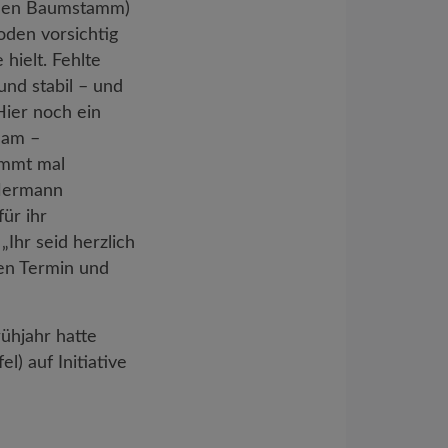
m den Baumstamm)
den vorsichtig
hielt. Fehlte
nd stabil – und
Hier noch ein
eam –
immt mal
 Hermann
ür ihr
Ihr seid herzlich
en Termin und
rühjahr hatte
) auf Initiative