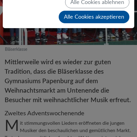
Alle Cookies ablehnen
Alle Cookies akzeptieren
Bläserklasse
Mittlerweile wird es wieder zur guten
Tradition, dass die Bläserklasse des
Gymnasiums Papenburg auf dem
Weihnachtsmarkt am Untenende die
Besucher mit weihnachtlicher Musik erfreut.
Zweites Adventswochenende
M
it stimmungsvollen Liedern eröffneten die jungen
Musiker den beschaulichen und gemütlichen Markt.