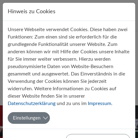
Direkt zur Hauptnavigation springen
Direkt zum Inhalt springen
Hinweis zu Cookies
Unsere Webseite verwendet Cookies. Diese haben zwei
Startseite
Über uns
Aktuelles
Funktionen: Zum einen sind sie erforderlich für die
grundlegende Funktionalität unserer Website. Zum
anderen können wir mit Hilfe der Cookies unsere Inhalte
für Sie immer weiter verbessern. Hierzu werden
pseudonymisierte Daten von Website-Besuchern
gesammelt und ausgewertet. Das Einverständnis in die
Bläserklasse und Big Band auf
Verwendung der Cookies können Sie jederzeit
dem Weihnachtsmarkt 2023
widerrufen. Weitere Informationen zu Cookies auf
dieser Website finden Sie in unserer
Von Hagen Stach
13.12.2023
Musik
AG
Datenschutzerklärung
und zu uns im
Impressum
.
Einstellungen