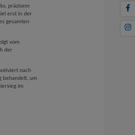
cks, präzisem
l erst in der
des gesamten
olgt vom
ch der
otiviert nach
g behandelt, um
iersieg im