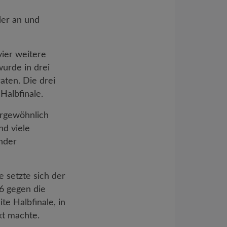
der an und
ier weitere
wurde in drei
aten. Die drei
Halbfinale.
ergewöhnlich
nd viele
nder
e setzte sich der
6 gegen die
te Halbfinale, in
kt machte.