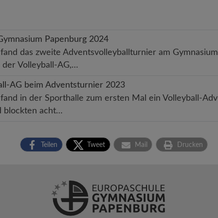
m Gymnasium Papenburg 2024
nd das zweite Adventsvolleyballturnier am Gymnasium P
 der Volleyball-AG,…
all-AG beim Adventsturnier 2023
d in der Sporthalle zum ersten Mal ein Volleyball-Adven
d blockten acht…
Teilen
Tweet
Mail
Drucken