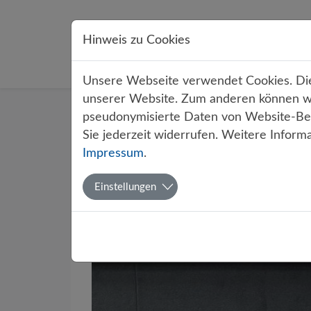
Direkt zur Hauptnavigation springen
Direkt zum Inhalt springen
Hinweis zu Cookies
Übe
Unsere Webseite verwendet Cookies. Dies
unserer Website. Zum anderen können wir
Startseite
Über uns
Aktuelles
pseudonymisierte Daten von Website-Bes
Sie jederzeit widerrufen. Weitere Inform
Impressum
.
Drittes A
Einstellungen
Papenbur
Von Harry Hecht