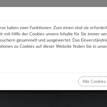
r uns
Unterricht
Angebote
Service
Kont
e haben zwei Funktionen: Zum einen sind sie erforderli
 mit Hilfe der Cookies unsere Inhalte für Sie immer we
uchern gesammelt und ausgewertet. Das Einverständni
ationen zu Cookies auf dieser Website finden Sie in uns
Teilen
Tweet
Mail
Drucken
dventsvolleyballturnier am Gy
g 2025
Alle Cookies
19.12.2025
Sport