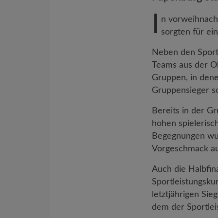
I
n vorweihnach
sorgten für ei
Neben den Sport
Teams aus der Ob
Gruppen, in dene
Gruppensieger so
Bereits in der G
hohen spielerisc
Begegnungen wur
Vorgeschmack auf
Auch die Halbfina
Sportleistungsku
letztjährigen Sie
dem der Sportlei