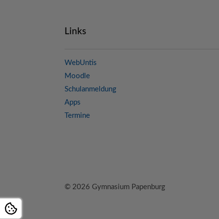
Links
WebUntis
Moodle
Schulanmeldung
Apps
Termine
© 2026 Gymnasium Papenburg