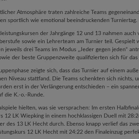
tlicher Atmosphäre traten zahlreiche Teams gegeneinan
nen sportlich wie emotional beeindruckenden Turniertag.
leistungskursen der Jahrgänge 12 und 13 nahmen auch v
erstufe sowie ein Lehrerteam am Turnier teil. Gespielt 
n jeweils drei Teams im Modus „Jeder gegen jeden“ antr
wie der beste Gruppenzweite qualifizierten sich für das 
ruppenphase zeigte sich, dass das Turnier auf einem auß
hen Niveau stattfand. Die Teams schenkten sich nichts, u
den erst in der Verlängerung entschieden – ein spanne
 die K.-o.-Runde.
lspiele hielten, was sie versprachen: Im ersten Halbfinal
rs 12 LK Wiepking in einem hochklassigen Duell mit 28:2
ger des 13 LK Hecht durch. Ebenso knapp verlief das zwei
stungskurs 12 LK Hecht mit 24:22 den Finaleinzug perfe