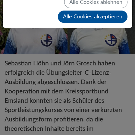
Alle Cookies ablehnen
Alle Cookies akzeptieren
Sebastian Höhn und Jörn Grosch haben
erfolgreich die Übungsleiter-C-Lizenz-
Ausbildung abgeschlossen. Dank der
Kooperation mit dem Kreissportbund
Emsland konnten sie als Schüler des
Sportleistungskurses von einer verkürzten
Ausbildungsform profitieren, da die
theoretischen Inhalte bereits im