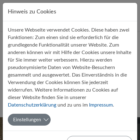
Direkt zur Hauptnavigation springen
Direkt zum Inhalt springen
Hinweis zu Cookies
Unsere Webseite verwendet Cookies. Diese haben zwei
Startseite
Über uns
Aktuelles
Funktionen: Zum einen sind sie erforderlich für die
grundlegende Funktionalität unserer Website. Zum
anderen können wir mit Hilfe der Cookies unsere Inhalte
für Sie immer weiter verbessern. Hierzu werden
pseudonymisierte Daten von Website-Besuchern
gesammelt und ausgewertet. Das Einverständnis in die
Erfolgreiche C-Lizenz-Ausbildung
Verwendung der Cookies können Sie jederzeit
für zwei Schüler des
widerrufen. Weitere Informationen zu Cookies auf
Sportleistungskurses
dieser Website finden Sie in unserer
Datenschutzerklärung
und zu uns im
Impressum
.
Von Harry Hecht
23.05.2025
Sport
Einstellungen