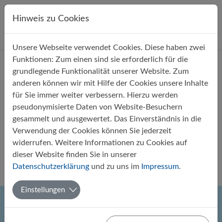
Direkt zur Hauptnavigation springen
Direkt zum Inhalt springen
Hinweis zu Cookies
Unsere Webseite verwendet Cookies. Diese haben zwei
Startseite
Über uns
Aktuelles
Funktionen: Zum einen sind sie erforderlich für die
grundlegende Funktionalität unserer Website. Zum
anderen können wir mit Hilfe der Cookies unsere Inhalte
für Sie immer weiter verbessern. Hierzu werden
pseudonymisierte Daten von Website-Besuchern
gesammelt und ausgewertet. Das Einverständnis in die
Erfolgreiche Teilnahme des
Verwendung der Cookies können Sie jederzeit
Gymnasiums Papenburg am OLB-
widerrufen. Weitere Informationen zu Cookies auf
Citylauf 2024
dieser Website finden Sie in unserer
Datenschutzerklärung
und zu uns im
Impressum
.
Von Harry Hecht
26.04.2024
Sport
Einstellungen