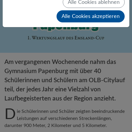
Alle Cookies ablehnen
Alle Cookies akzeptieren
Am vergangenen Wochenende nahm das
Gymnasium Papenburg mit über 40
Schülerinnen und Schülern am OLB-Citylauf
teil, der jedes Jahr eine Vielzahl von
Laufbegeisterten aus der Region anzieht.
D
ie Schülerinnen und Schüler zeigten beeindruckende
Leistungen auf verschiedenen Streckenlängen,
darunter 900 Meter, 2 Kilometer und 5 Kilometer.