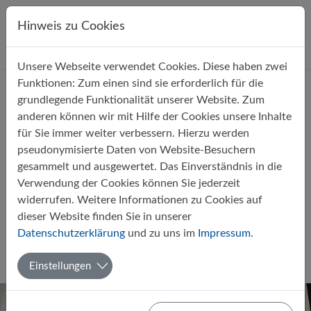
Direkt zur Hauptnavigation springen
Direkt zum Inhalt springen
Hinweis zu Cookies
Unsere Webseite verwendet Cookies. Diese haben zwei
Startseite
Über uns
Aktuelles
Funktionen: Zum einen sind sie erforderlich für die
grundlegende Funktionalität unserer Website. Zum
anderen können wir mit Hilfe der Cookies unsere Inhalte
für Sie immer weiter verbessern. Hierzu werden
pseudonymisierte Daten von Website-Besuchern
gesammelt und ausgewertet. Das Einverständnis in die
Erster französischer
Verwendung der Cookies können Sie jederzeit
Lesewettbewerb mit mutigen
widerrufen. Weitere Informationen zu Cookies auf
Schülern und tollen
dieser Website finden Sie in unserer
Datenschutzerklärung
und zu uns im
Impressum
.
Lesebeiträgen
Von Lydia Kaiser
04.06.2025
Europaschule
Französisch
Einstellungen