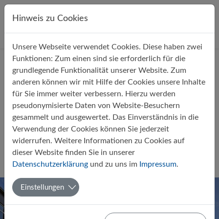
Direkt zur Hauptnavigation springen
Direkt zum Inhalt springen
Hinweis zu Cookies
Unsere Webseite verwendet Cookies. Diese haben zwei
Startseite
Über uns
Aktuelles
Funktionen: Zum einen sind sie erforderlich für die
grundlegende Funktionalität unserer Website. Zum
anderen können wir mit Hilfe der Cookies unsere Inhalte
für Sie immer weiter verbessern. Hierzu werden
pseudonymisierte Daten von Website-Besuchern
gesammelt und ausgewertet. Das Einverständnis in die
Gäste aus Polen und der Ukraine
Verwendung der Cookies können Sie jederzeit
am Gymnasium Papenburg
widerrufen. Weitere Informationen zu Cookies auf
dieser Website finden Sie in unserer
Von Theo Hockmann
23.04.2024
Datenschutzerklärung
und zu uns im
Impressum
.
Europaschule
Fahrten und Projekte
Einstellungen