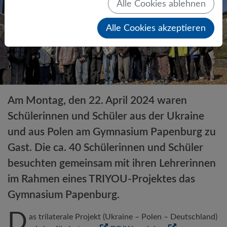
Alle Cookies ablehnen
Alle Cookies akzeptieren
Am Montag, den 22. April 2024 waren
Schülerinnen und Schüler aus der Ukraine
und aus Polen am Gymnasium Papenburg zu
Gast. Die ca. 40 Schülerinnen und Schüler
besuchten gemeinsam mit ihren Lehrerinnen
im Rahmen eines TRIYOU-Projektes das
Gymnasium Papenburg.
D
as trilaterale Projekt (Ukraine – Polen – Deutschland)