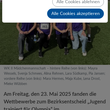
Alle Cookies ablehnen
Alle Cookies akzeptieren
WK II Mädchenmannschaft – hintere Reihe (von links): Mayra
Wessels, Svenja Schmees, Alina Rehnen, Lara Südkamp, Pia Jansen;
vordere Reihe (von links): Mara Hermes, Maja Kube, Lena Drost,
Mieke Wübben
Am Freitag, den 23. Mai 2025 fanden die
Wettbewerbe zum Bezirksentscheid „Jugend
trainiert für Olympia“ im