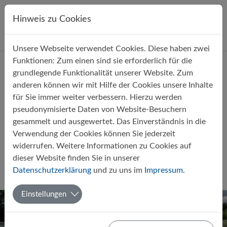
Direkt zur Hauptnavigation springen
Direkt zum Inhalt springen
Hinweis zu Cookies
Unsere Webseite verwendet Cookies. Diese haben zwei
Startseite
Über uns
Aktuelles
Funktionen: Zum einen sind sie erforderlich für die
grundlegende Funktionalität unserer Website. Zum
anderen können wir mit Hilfe der Cookies unsere Inhalte
für Sie immer weiter verbessern. Hierzu werden
pseudonymisierte Daten von Website-Besuchern
gesammelt und ausgewertet. Das Einverständnis in die
Grandioser Auftritt unserer
Verwendung der Cookies können Sie jederzeit
Leichtathleten 2025 in
widerrufen. Weitere Informationen zu Cookies auf
Osnabrück-Gretesch
dieser Website finden Sie in unserer
Datenschutzerklärung
und zu uns im
Impressum
.
Von Martina Ehrlich
02.06.2025
Sport
AG
Einstellungen