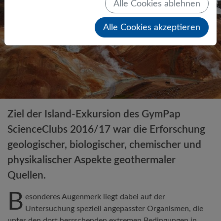
Alle Cookies ablehnen
Alle Cookies akzeptieren
Ziel der Island-Exkursion des GymPap
ScienceClubs 2016/17 war die Erforschung
geologischer, biologischer, chemischer und
physikalischer Aspekte geothermaler
Quellen.
B
esonderes Augenmerk liegt dabei auf der
Untersuchung speziell angepasster Organismen, die
unter den dort herrschenden extremen Bedingungen in