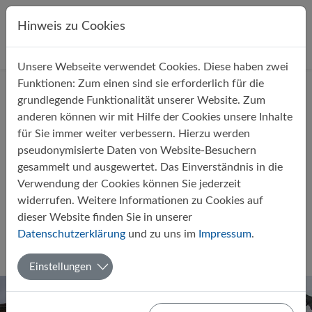
Direkt zur Hauptnavigation springen
Direkt zum Inhalt springen
Hinweis zu Cookies
Unsere Webseite verwendet Cookies. Diese haben zwei
Startseite
Über uns
Aktuelles
Funktionen: Zum einen sind sie erforderlich für die
grundlegende Funktionalität unserer Website. Zum
anderen können wir mit Hilfe der Cookies unsere Inhalte
für Sie immer weiter verbessern. Hierzu werden
pseudonymisierte Daten von Website-Besuchern
gesammelt und ausgewertet. Das Einverständnis in die
GymPap ScienceClub: Kleiner
Verwendung der Cookies können Sie jederzeit
Reisebericht zur Island-Exkursion
widerrufen. Weitere Informationen zu Cookies auf
2016
dieser Website finden Sie in unserer
Datenschutzerklärung
und zu uns im
Impressum
.
Von Andreas Bauer
18.06.2016
MINT
Biologie
Chemie
Erdkunde
AG
Einstellungen