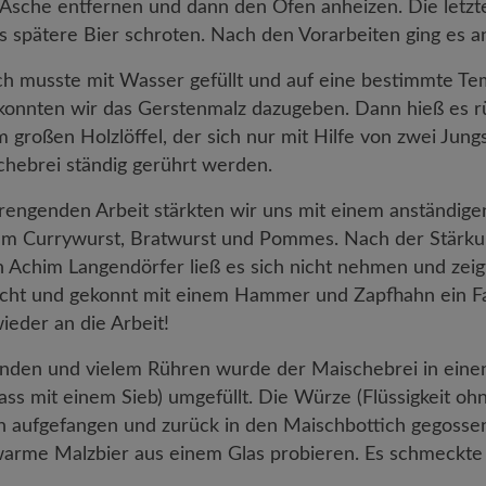
e Asche entfernen und dann den Ofen anheizen. Die letz
as spätere Bier schroten. Nach den Vorarbeiten ging es a
h musste mit Wasser gefüllt und auf eine bestimmte Tem
onnten wir das Gerstenmalz dazugeben. Dann hieß es rü
 großen Holzlöffel, der sich nur mit Hilfe von zwei Jung
hebrei ständig gerührt werden.
trengenden Arbeit stärkten wir uns mit einem anständige
em Currywurst, Bratwurst und Pommes. Nach der Stärku
nn Achim Langendörfer ließ es sich nicht nehmen und zeig
cht und gekonnt mit einem Hammer und Zapfhahn ein Fas
ieder an die Arbeit!
nden und vielem Rühren wurde der Maischebrei in einen
ass mit einem Sieb) umgefüllt. Die Würze (Flüssigkeit ohn
n aufgefangen und zurück in den Maischbottich gegosse
warme Malzbier aus einem Glas probieren. Es schmeckte 