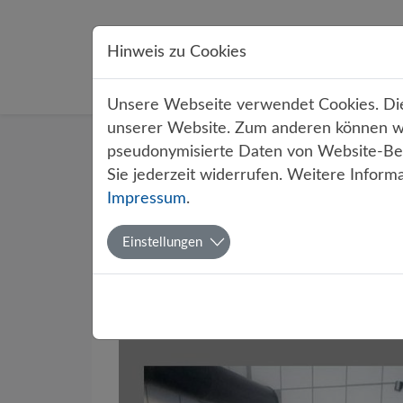
Direkt zur Hauptnavigation springen
Direkt zum Inhalt springen
Hinweis zu Cookies
Übe
Unsere Webseite verwendet Cookies. Dies
unserer Website. Zum anderen können wir
Startseite
Über uns
Aktuelles
pseudonymisierte Daten von Website-Bes
Sie jederzeit widerrufen. Weitere Inform
Impressum
.
Kein Dur
Einstellungen
„Löschtru
Von Seminarfach