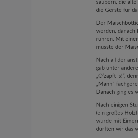
säubern, die alt
die Gerste für d
Der Maischbottic
werden, danach k
rühren. Mit einem
musste der Maisc
Nach all der ans
gab unter ander
„O’zapft is!“, de
„Mann“ fachgere
Danach ging es w
Nach einigen Stu
(ein großes Holzf
wurde mit Eimer
durften wir das 