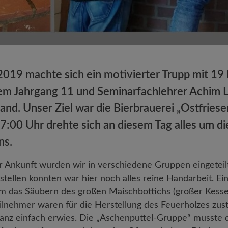
019 machte sich ein motivierter Trupp mit 19 
em Jahrgang 11 und Seminarfachlehrer Achim 
nd. Unser Ziel war die Bierbrauerei „Ostfriese
17:00 Uhr drehte sich an diesem Tag alles um d
ns.
r Ankunft wurden wir in verschiedene Gruppen eingeteil
tstellen konnten war hier noch alles reine Handarbeit. E
m das Säubern des großen Maischbottichs (großer Kess
ilnehmer waren für die Herstellung des Feuerholzes zust
ganz einfach erwies. Die „Aschenputtel-Gruppe“ musste