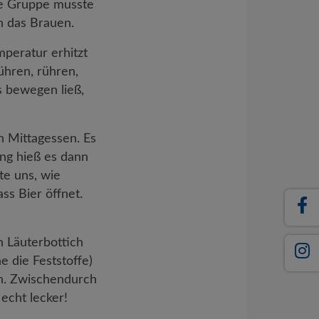
te Gruppe musste
n das Brauen.
peratur erhitzt
hren, rühren,
s bewegen ließ,
n Mittagessen. Es
ng hieß es dann
te uns, wie
s Bier öffnet.
 Läuterbottich
e die Feststoffe)
n. Zwischendurch
echt lecker!