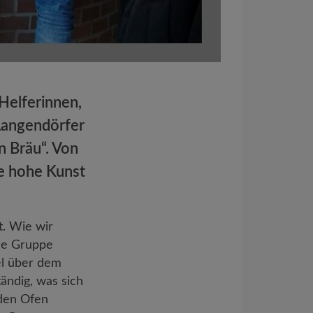
Helferinnen,
Langendörfer
n Bräu“. Von
ie hohe Kunst
t. Wie wir
ine Gruppe
el über dem
ändig, was sich
 den Ofen