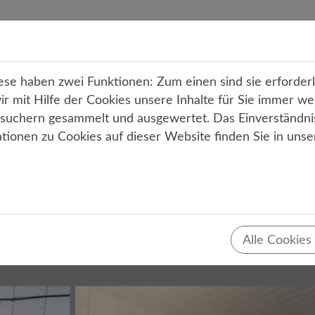
r uns
Unterricht
Angebote
Service
Kont
e haben zwei Funktionen: Zum einen sind sie erforderli
 mit Hilfe der Cookies unsere Inhalte für Sie immer we
uchern gesammelt und ausgewertet. Das Einverständni
ationen zu Cookies auf dieser Website finden Sie in uns
Teilen
Tweet
Mail
Drucken
stalarm auf dem Sommerfest: De
pp“ sorgt für Abhilfe
Alle Cookies
16.05.2019
Seminarfach