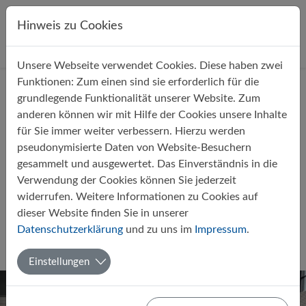
Direkt zur Hauptnavigation springen
Direkt zum Inhalt springen
Hinweis zu Cookies
Unsere Webseite verwendet Cookies. Diese haben zwei
Startseite
Über uns
Aktuelles
Funktionen: Zum einen sind sie erforderlich für die
grundlegende Funktionalität unserer Website. Zum
anderen können wir mit Hilfe der Cookies unsere Inhalte
für Sie immer weiter verbessern. Hierzu werden
pseudonymisierte Daten von Website-Besuchern
gesammelt und ausgewertet. Das Einverständnis in die
Klasse 5c gewinnt
Verwendung der Cookies können Sie jederzeit
Jahrgangsturnier 2025 im
widerrufen. Weitere Informationen zu Cookies auf
Völkerball
dieser Website finden Sie in unserer
Datenschutzerklärung
und zu uns im
Impressum
.
Von Martina Ehrlich und Carsten Wiepking
10.10.2025
Sport
Einstellungen