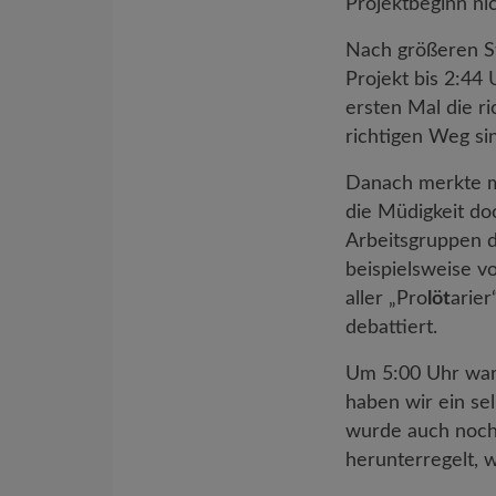
Projektbeginn ni
Nach größeren St
Projekt bis 2:44
ersten Mal die r
richtigen Weg si
Danach merkte m
die Müdigkeit do
Arbeitsgruppen 
beispielsweise v
aller „Pro
löt
arier
debattiert.
Um 5:00 Uhr ware
haben wir ein sel
wurde auch noch 
herunterregelt, 