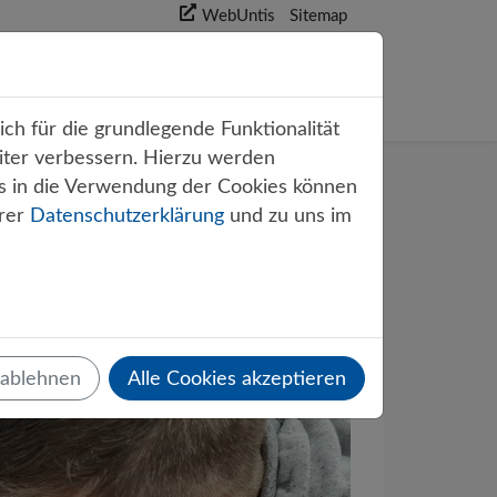
WebUntis
Sitemap
akt
ch für die grundlegende Funktionalität
iter verbessern. Hierzu werden
s in die Verwendung der Cookies können
erer
Datenschutzerklärung
und zu uns im
r Erfolg
 ablehnen
Alle Cookies akzeptieren