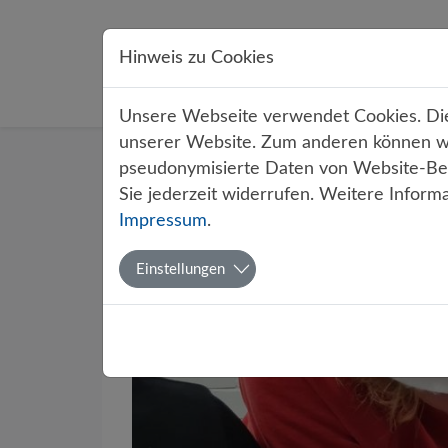
Direkt zur Hauptnavigation springen
Direkt zum Inhalt springen
Hinweis zu Cookies
Übe
Unsere Webseite verwendet Cookies. Dies
unserer Website. Zum anderen können wir
Startseite
Über uns
Aktuelles
pseudonymisierte Daten von Website-Bes
Sie jederzeit widerrufen. Weitere Inform
Impressum
.
Lange Nac
Einstellungen
Von Mario Wingbe