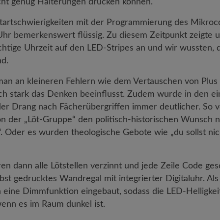
cht genug Halterungen drucken können.
artschwierigkeiten mit der Programmierung des Mikrocon
 Uhr bemerkenswert flüssig. Zu diesem Zeitpunkt zeigte
ichtige Uhrzeit auf den LED-Stripes an und wir wussten, 
nd.
an an kleineren Fehlern wie dem Vertauschen von Plus 
ch stark das Denken beeinflusst. Zudem wurde in den ei
der Drang nach Fächerübergriffen immer deutlicher. So
on der „Löt-Gruppe“ den politisch-historischen Wunsch n
“. Oder es wurden theologische Gebote wie „du sollst nic
n dann alle Lötstellen verzinnt und jede Zeile Code ge
bst gedrucktes Wandregal mit integrierter Digitaluhr. Als
eine Dimmfunktion eingebaut, sodass die LED-Helligkeit
wenn es im Raum dunkel ist.