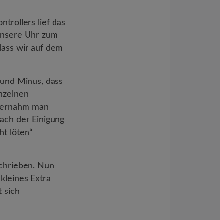
trollers lief das
 unsere Uhr zum
dass wir auf dem
und Minus, dass
nzelnen
 vernahm man
ach der Einigung
ht löten“
schrieben. Nun
 kleines Extra
 sich