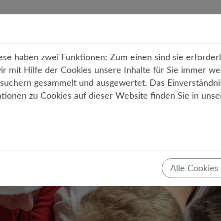
r uns
Unterricht
Angebote
Service
Kont
e haben zwei Funktionen: Zum einen sind sie erforderli
 mit Hilfe der Cookies unsere Inhalte für Sie immer we
uchern gesammelt und ausgewertet. Das Einverständni
ationen zu Cookies auf dieser Website finden Sie in uns
Teilen
Tweet
Mail
Drucken
ht der Informatik 2023 ein volle
rmühlen
22.12.2023
MINT
Informatik
Alle Cookies