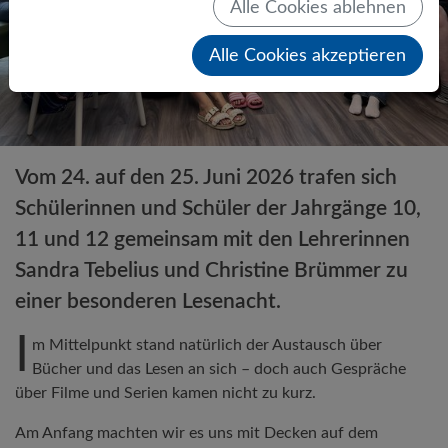
Alle Cookies ablehnen
Alle Cookies akzeptieren
Vom 24. auf den 25. Juni 2026 trafen sich
Schülerinnen und Schüler der Jahrgänge 10,
11 und 12 gemeinsam mit den Lehrerinnen
Sandra Tebelius und Christine Brümmer zu
einer besonderen Lesenacht.
I
m Mittelpunkt stand natürlich der Austausch über
Bücher und das Lesen an sich – doch auch Gespräche
über Filme und Serien kamen nicht zu kurz.
Am Anfang machten wir es uns mit Decken auf dem