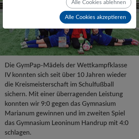
Alle Cookies ablehnen
Alle Cookies akzeptieren
Die GymPap-Mädels der Wettkampfklasse
IV konnten sich seit über 10 Jahren wieder
die Kreismeisterschaft im Schulfußball
sichern. Mit einer überragenden Leistung
konnten wir 9:0 gegen das Gymnasium
Marianum gewinnen und im zweiten Spiel
das Gymnasium Leoninum Handrup mit 4:0
schlagen.