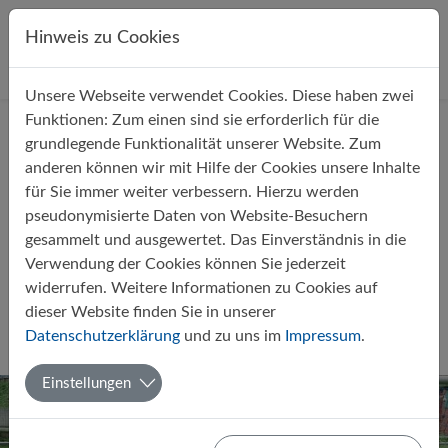
Direkt zur Hauptnavigation springen
Direkt zum Inhalt springen
Hinweis zu Cookies
Unsere Webseite verwendet Cookies. Diese haben zwei
Startseite
Über uns
Aktuelles
Funktionen: Zum einen sind sie erforderlich für die
grundlegende Funktionalität unserer Website. Zum
anderen können wir mit Hilfe der Cookies unsere Inhalte
für Sie immer weiter verbessern. Hierzu werden
pseudonymisierte Daten von Website-Besuchern
gesammelt und ausgewertet. Das Einverständnis in die
Mädchen werden 2024
Verwendung der Cookies können Sie jederzeit
hochverdient Kreismeister im
widerrufen. Weitere Informationen zu Cookies auf
Fußball
dieser Website finden Sie in unserer
Datenschutzerklärung
und zu uns im
Impressum
.
Von Lydia Kaiser
12.03.2024
Sport
AG
Einstellungen