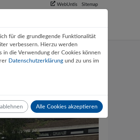
WebUntis
Sitemap
akt
ch für die grundlegende Funktionalität
iter verbessern. Hierzu werden
s in die Verwendung der Cookies können
erer
Datenschutzerklärung
und zu uns im
f dem
 ablehnen
Alle Cookies akzeptieren