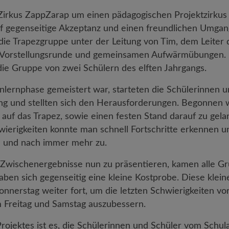
Zirkus ZappZarap um einen pädagogischen Projektzirkus h
f gegenseitige Akzeptanz und einen freundlichen Umgan
ie Trapezgruppe unter der Leitung von Tim, dem Leiter 
n Vorstellungsrunde und gemeinsamen Aufwärmübungen. 
die Gruppe von zwei Schülern des elften Jahrgangs.
nnlernphase gemeistert war, starteten die Schülerinnen u
ung und stellten sich den Herausforderungen. Begonnen
 auf das Trapez, sowie einen festen Stand darauf zu gel
wierigkeiten konnte man schnell Fortschritte erkennen u
h und nach immer mehr zu.
 Zwischenergebnisse nun zu präsentieren, kamen alle G
en sich gegenseitig eine kleine Kostprobe. Diese klei
onnerstag weiter fort, um die letzten Schwierigkeiten v
 Freitag und Samstag auszubessern.
rojektes ist es, die Schülerinnen und Schüler vom Schula