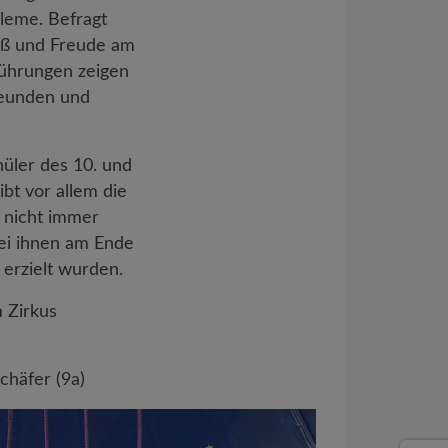
bleme. Befragt
paß und Freude am
führungen zeigen
Freunden und
hüler des 10. und
ibt vor allem die
 nicht immer
bei ihnen am Ende
 erzielt wurden.
m Zirkus
chäfer (9a)