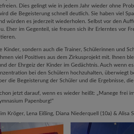
freien. Dies gelingt wie in jedem Jahr wieder ohne Pro
wird die Begeisterung schnell deutlich. Sie haben viel S
nd würden es jederzeit wiederholen. Selbst vor den Auf
eu. Eher im Gegenteil, sie freuen sich ihr Erlerntes vor 
tieren.
ie Kinder, sondern auch die Trainer, Schülerinnen und Sc
hmen viel Positives aus dem Zirkusprojekt mit. Ihnen ble
nd der Ehrgeiz der Kinder im Gedächtnis. Auch wenn es
Konzentration bei den Schülern hochzuhalten, überwiegt 
ber die Begeisterung der Schüler und die Ergebnisse, die
chon jetzt darauf, wenn es wieder heißt: „Manege frei i
ymnasium Papenburg!“
im Kröger, Lena Eißing, Diana Niederquell (10a) & Alisa S