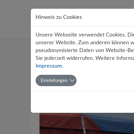
Direkt zur Hauptnavigation springen
Direkt zum Inhalt springen
Hinweis zu Cookies
Übe
Unsere Webseite verwendet Cookies. Dies
unserer Website. Zum anderen können wir
Startseite
Über uns
Aktuelles
pseudonymisierte Daten von Website-Bes
Sie jederzeit widerrufen. Weitere Inform
Impressum
.
Manege f
Einstellungen
Trapez be
Von Tim Kröger (10a