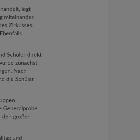
andelt, legt
g miteinander.
des Zirkusses,
Ebenfalls
nd Schüler direkt
 wurde zunächst
angen. Nach
nd die Schüler
ruppen
ne Generalprobe
or den großen
lltag und