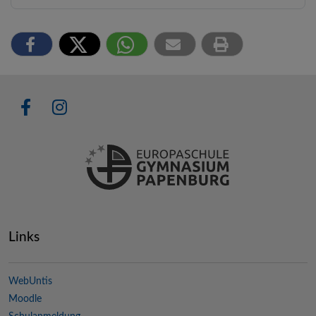
Links
WebUntis
Moodle