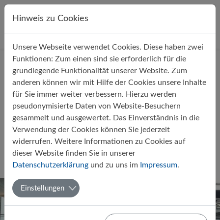
Direkt zur Hauptnavigation springen
Direkt zum Inhalt springen
Hinweis zu Cookies
Unsere Webseite verwendet Cookies. Diese haben zwei
Startseite
Über uns
Aktuelles
Funktionen: Zum einen sind sie erforderlich für die
grundlegende Funktionalität unserer Website. Zum
anderen können wir mit Hilfe der Cookies unsere Inhalte
für Sie immer weiter verbessern. Hierzu werden
pseudonymisierte Daten von Website-Besuchern
gesammelt und ausgewertet. Das Einverständnis in die
MINT: Rückblick auf die Fahrt der
Verwendung der Cookies können Sie jederzeit
Profilklasse 8e nach Wolfsburg
widerrufen. Weitere Informationen zu Cookies auf
dieser Website finden Sie in unserer
Von Ronja Hömke (8e)
03.06.2024
Datenschutzerklärung
und zu uns im
Impressum
.
MINT
Fahrten und Projekte
Einstellungen