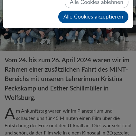
Alle Cookies ablehnen
Alle Cookies akzeptieren
Vom 24. bis zum 26. April 2024 waren wir im
Rahmen einer zusätzlichen Fahrt des MINT-
Bereichs mit unseren Lehrerinnen Kristina
Peckskamp und Esther Schillmüller in
Wolfsburg.
A
m Ankunftstag waren wir im Planetarium und
schauten uns für 45 Minuten einen Film über die
Entstehung der Erde und den Urknall an. Dies war sehr cool
und schön, da der Film wie in einem Kinosaal in 3D gezeigt