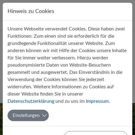
Direkt zur Hauptnavigation springen
Direkt zum Inhalt springen
Hinweis zu Cookies
Unsere Webseite verwendet Cookies. Diese haben zwei
Startseite
Über uns
Aktuelles
Funktionen: Zum einen sind sie erforderlich für die
grundlegende Funktionalität unserer Website. Zum
anderen können wir mit Hilfe der Cookies unsere Inhalte
für Sie immer weiter verbessern. Hierzu werden
pseudonymisierte Daten von Website-Besuchern
gesammelt und ausgewertet. Das Einverständnis in die
Neue Klassenpaten für das
Verwendung der Cookies können Sie jederzeit
Schuljahr 2020/21
widerrufen. Weitere Informationen zu Cookies auf
dieser Website finden Sie in unserer
Von Doris Meyer
10.09.2020
Allgemein
Datenschutzerklärung
und zu uns im
Impressum
.
Einstellungen