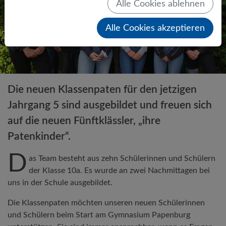
Alle Cookies ablehnen
Alle Cookies akzeptieren
Die neuen Klassenpaten für den jetzigen
Jahrgang 5 sind ausgebildet und freuen sich
auf die neuen Fünftklässler, „ihre
Patenkinder“.
D
as Team besteht aus zehn Schülerinnen und Schülern
der Klasse 10a. Es wurde an zwei Nachmittagen bei
uns in der Schule ausgebildet.
Die Klassenpaten möchten unseren neuen Schülerinnen
und Schülern beim Start am Gymnasium Papenburg