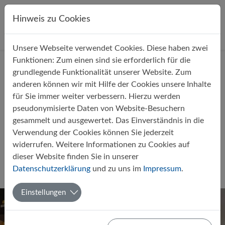
Direkt zur Hauptnavigation springen
Direkt zum Inhalt springen
Hinweis zu Cookies
Unsere Webseite verwendet Cookies. Diese haben zwei
Startseite
Über uns
Aktuelles
Funktionen: Zum einen sind sie erforderlich für die
grundlegende Funktionalität unserer Website. Zum
anderen können wir mit Hilfe der Cookies unsere Inhalte
für Sie immer weiter verbessern. Hierzu werden
pseudonymisierte Daten von Website-Besuchern
gesammelt und ausgewertet. Das Einverständnis in die
Samuel und Karim nehmen
Verwendung der Cookies können Sie jederzeit
erfolgreich am Mathecamp 2024
widerrufen. Weitere Informationen zu Cookies auf
teil
dieser Website finden Sie in unserer
Datenschutzerklärung
und zu uns im
Impressum
.
Von Maike Voskamp
19.02.2024
MINT
Mathematik
Einstellungen