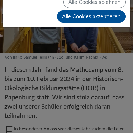
Alle Cookies ablehnen
Alle Cookies akzeptieren
Von links: Samuel Tellmann (11c) und Karim Rachidi (9e)
In diesem Jahr fand das Mathecamp vom 8.
bis zum 10. Februar 2024 in der Historisch-
Ökologische Bildungsstätte (HÖB) in
Papenburg statt. Wir sind stolz darauf, dass
zwei unserer Schüler erfolgreich daran
teilnahmen.
E
in besonderer Anlass war dieses Jahr zudem die Feier