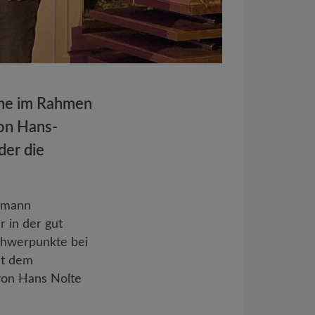
ihe im Rahmen
von Hans-
der die
ckmann
 in der gut
Schwerpunkte bei
it dem
von Hans Nolte