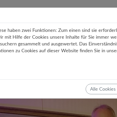
r uns
Unterricht
Angebote
Service
Kont
e haben zwei Funktionen: Zum einen sind sie erforderli
 mit Hilfe der Cookies unsere Inhalte für Sie immer we
uchern gesammelt und ausgewertet. Das Einverständni
ationen zu Cookies auf dieser Website finden Sie in uns
Teilen
Tweet
Mail
Drucken
 Vortragsreihe zum Schuljubiläu
en Nolte
Alle Cookies
nn
23.10.2019
Allgemein