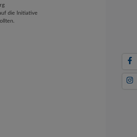
rg
 die Initiative
llten.