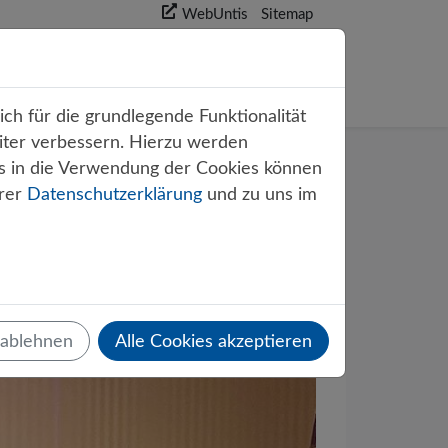
WebUntis
Sitemap
akt
ch für die grundlegende Funktionalität
iter verbessern. Hierzu werden
s in die Verwendung der Cookies können
erer
Datenschutzerklärung
und zu uns im
m mit
 ablehnen
Alle Cookies akzeptieren