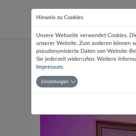
Direkt zur Hauptnavigation springen
Direkt zum Inhalt springen
Hinweis zu Cookies
Übe
Unsere Webseite verwendet Cookies. Dies
unserer Website. Zum anderen können wir
Startseite
Über uns
Aktuelles
pseudonymisierte Daten von Website-Bes
Sie jederzeit widerrufen. Weitere Inform
Impressum
.
Start der
Einstellungen
Hans-Hag
Von Theo Hockma