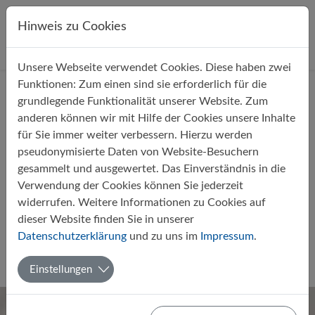
Direkt zur Hauptnavigation springen
Direkt zum Inhalt springen
Hinweis zu Cookies
Unsere Webseite verwendet Cookies. Diese haben zwei
Startseite
Über uns
Aktuelles
Funktionen: Zum einen sind sie erforderlich für die
grundlegende Funktionalität unserer Website. Zum
anderen können wir mit Hilfe der Cookies unsere Inhalte
für Sie immer weiter verbessern. Hierzu werden
pseudonymisierte Daten von Website-Besuchern
gesammelt und ausgewertet. Das Einverständnis in die
U18-Tischtennismannschaft
Verwendung der Cookies können Sie jederzeit
überzeugt beim
widerrufen. Weitere Informationen zu Cookies auf
Bezirksvorentscheid 2025 im
dieser Website finden Sie in unserer
Datenschutzerklärung
und zu uns im
Impressum
.
Saterland
Von Harry Hecht
06.12.2025
Sport
AG
Einstellungen