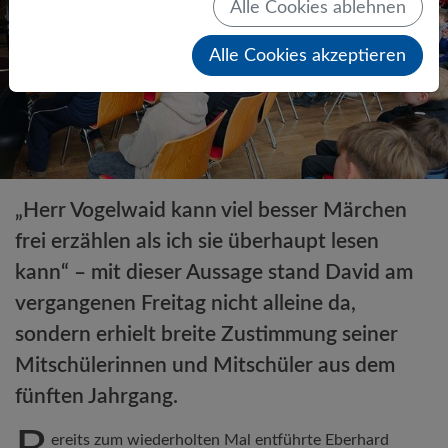
Alle Cookies ablehnen
Alle Cookies akzeptieren
„Herr Vogelwaid kann viel besser Märchen
frei erzählen als ich sie überhaupt lesen
kann“ – mit dieser Aussage stand David am
vergangenen Freitag nicht alleine da,
sondern erhielt breite Zustimmung seiner
Mitschülerinnen und Mitschüler aus dem
fünften Jahrgang.
ereits zum wiederholten Mal entführte Eberhard