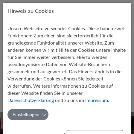
Direkt zur Hauptnavigation springen
Direkt zum Inhalt springen
Hinweis zu Cookies
Unsere Webseite verwendet Cookies. Diese haben zwei
Startseite
Über uns
Aktuelles
Funktionen: Zum einen sind sie erforderlich für die
grundlegende Funktionalität unserer Website. Zum
anderen können wir mit Hilfe der Cookies unsere Inhalte
für Sie immer weiter verbessern. Hierzu werden
pseudonymisierte Daten von Website-Besuchern
gesammelt und ausgewertet. Das Einverständnis in die
Über 30 Jahre Erfahrung –
Verwendung der Cookies können Sie jederzeit
Märchenerzähler Eberhard
widerrufen. Weitere Informationen zu Cookies auf
Vogelwaid 2026 zu Besuch
dieser Website finden Sie in unserer
Datenschutzerklärung
und zu uns im
Impressum
.
Von Sandra Langer
03.03.2026
Deutsch
Einstellungen