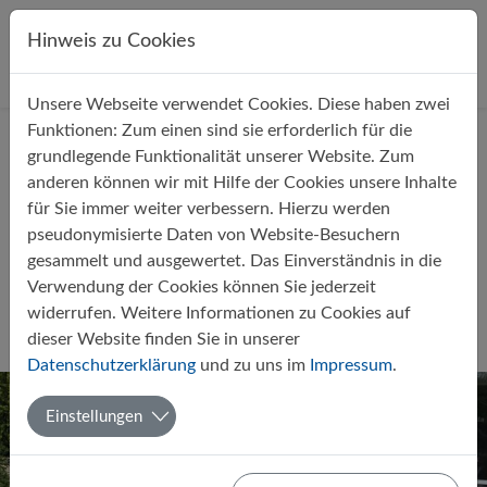
Direkt zur Hauptnavigation springen
Direkt zum Inhalt springen
Hinweis zu Cookies
Unsere Webseite verwendet Cookies. Diese haben zwei
Startseite
Über uns
Aktuelles
Funktionen: Zum einen sind sie erforderlich für die
grundlegende Funktionalität unserer Website. Zum
anderen können wir mit Hilfe der Cookies unsere Inhalte
für Sie immer weiter verbessern. Hierzu werden
pseudonymisierte Daten von Website-Besuchern
gesammelt und ausgewertet. Das Einverständnis in die
Veränderungen im Kollegium zum
Verwendung der Cookies können Sie jederzeit
Schuljahr 2025/26
widerrufen. Weitere Informationen zu Cookies auf
dieser Website finden Sie in unserer
Von Matthias Reike
13.08.2025
Allgemein
Datenschutzerklärung
und zu uns im
Impressum
.
Einstellungen