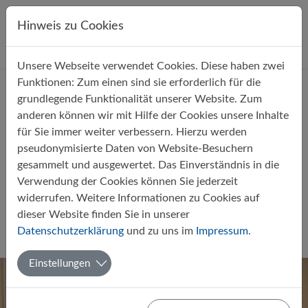
Direkt zur Hauptnavigation springen
Direkt zum Inhalt springen
Hinweis zu Cookies
Unsere Webseite verwendet Cookies. Diese haben zwei
Startseite
Über uns
Aktuelles
Funktionen: Zum einen sind sie erforderlich für die
grundlegende Funktionalität unserer Website. Zum
anderen können wir mit Hilfe der Cookies unsere Inhalte
für Sie immer weiter verbessern. Hierzu werden
pseudonymisierte Daten von Website-Besuchern
gesammelt und ausgewertet. Das Einverständnis in die
Vorlesewettbewerb „Leo, leo –
Verwendung der Cookies können Sie jederzeit
¿qué lees?“ 2026 in Jahrgang 7
widerrufen. Weitere Informationen zu Cookies auf
und 9
dieser Website finden Sie in unserer
Datenschutzerklärung
und zu uns im
Impressum
.
Von Ron Andersson
04.03.2026
Spanisch
Einstellungen