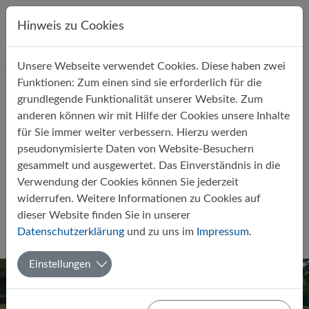
Direkt zur Hauptnavigation springen
Direkt zum Inhalt springen
Hinweis zu Cookies
Unsere Webseite verwendet Cookies. Diese haben zwei
Startseite
Über uns
Aktuelles
Funktionen: Zum einen sind sie erforderlich für die
grundlegende Funktionalität unserer Website. Zum
anderen können wir mit Hilfe der Cookies unsere Inhalte
für Sie immer weiter verbessern. Hierzu werden
pseudonymisierte Daten von Website-Besuchern
gesammelt und ausgewertet. Das Einverständnis in die
Was für ein Tag für unsere
Verwendung der Cookies können Sie jederzeit
Leichtathletik-Mannschaft:
widerrufen. Weitere Informationen zu Cookies auf
Vizemeister 2026 in Nordhorn
dieser Website finden Sie in unserer
Datenschutzerklärung
und zu uns im
Impressum
.
Von Martina Ehrlich
04.06.2026
Sport
AG
Einstellungen