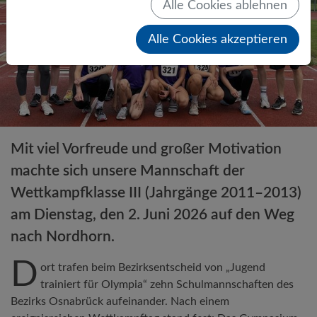
Alle Cookies ablehnen
Alle Cookies akzeptieren
Mit viel Vorfreude und großer Motivation
machte sich unsere Mannschaft der
Wettkampfklasse III (Jahrgänge 2011–2013)
am Dienstag, den 2. Juni 2026 auf den Weg
nach Nordhorn.
D
ort trafen beim Bezirksentscheid von „Jugend
trainiert für Olympia“ zehn Schulmannschaften des
Bezirks Osnabrück aufeinander. Nach einem