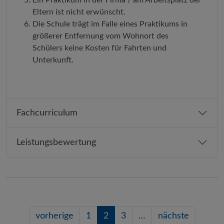
Ein Praktikum in der Firma / am Arbeitsplatz der
Eltern ist nicht erwünscht.
Die Schule trägt im Falle eines Praktikums in
größerer Entfernung vom Wohnort des
Schülers keine Kosten für Fahrten und
Unterkunft.
Fachcurriculum
Leistungsbewertung
vorherige
1
2
3
…
nächste