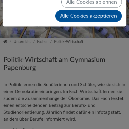
Alle Cookies ablehnen
Alle Cookies akzeptieren
Startseite
Unterricht
Fächer
Politik-Wirtschaft
Politik-Wirtschaft am Gymnasium
Papenburg
In Politik lernen die Schülerinnen und Schüler, wie sie sich in
einer Demokratie einbringen. Im Fach Wirtschaft lernen sie
zudem die Zusammenhänge der Ökonomie. Das Fach leistet
einen entscheidenden Beitrag zur Berufs- und
Studienorientierung. Jährlich findet dafür ein Infotag statt,
an dem über Berufe informiert wird.