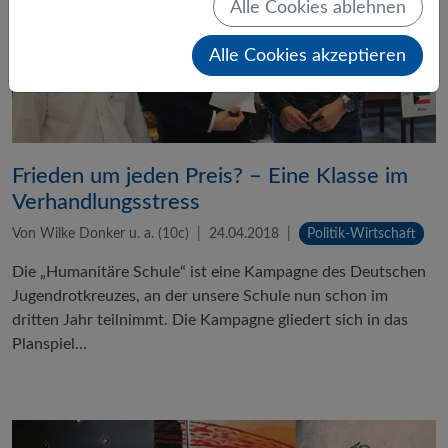
Alle Cookies ablehnen
Alle Cookies akzeptieren
Frieden um jeden Preis? – Eine Klasse im
Verhandlungsstress
Von Wilke Donker u. a. (10c)
24.04.2018
Politik-Wirtschaft
Die „Humanitäre Schule“ ist eine Kampagne des Deutschen
Jugendrotkreuzes, an der unsere Schule nun schon im
dritten Jahr teilnimmt. Die Kampagne gliedert sich in das
Planspiel…