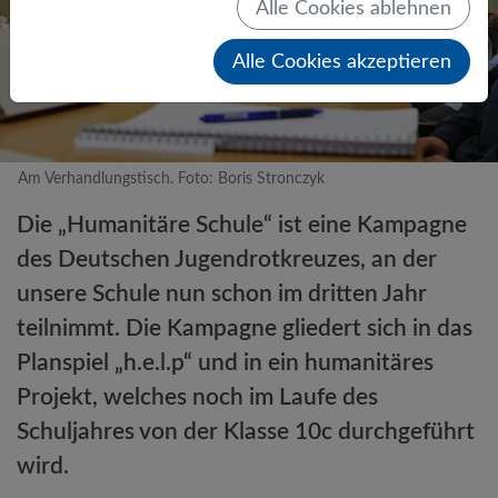
Alle Cookies ablehnen
Alle Cookies akzeptieren
Am Verhandlungstisch. Foto: Boris Stronczyk
Die „Humanitäre Schule“ ist eine Kampagne
des Deutschen Jugendrotkreuzes, an der
unsere Schule nun schon im dritten Jahr
teilnimmt. Die Kampagne gliedert sich in das
Planspiel „h.e.l.p“ und in ein humanitäres
Projekt, welches noch im Laufe des
Schuljahres von der Klasse 10c durchgeführt
wird.