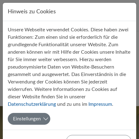
Direkt zur Hauptnavigation springen
Direkt zum Inhalt springen
Hinweis zu Cookies
Unsere Webseite verwendet Cookies. Diese haben zwei
Startseite
Über uns
Aktuelles
Funktionen: Zum einen sind sie erforderlich für die
grundlegende Funktionalität unserer Website. Zum
anderen können wir mit Hilfe der Cookies unsere Inhalte
für Sie immer weiter verbessern. Hierzu werden
pseudonymisierte Daten von Website-Besuchern
gesammelt und ausgewertet. Das Einverständnis in die
Frieden um jeden Preis? – Eine
Verwendung der Cookies können Sie jederzeit
Klasse im Verhandlungsstress
widerrufen. Weitere Informationen zu Cookies auf
dieser Website finden Sie in unserer
Von Wilke Donker u. a. (10c)
24.04.2018
Politik-Wirtschaft
Datenschutzerklärung
und zu uns im
Impressum
.
Einstellungen