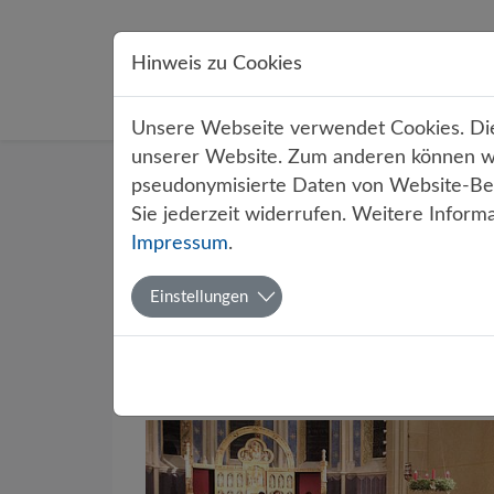
Direkt zur Hauptnavigation springen
Direkt zum Inhalt springen
Hinweis zu Cookies
Übe
Unsere Webseite verwendet Cookies. Dies
unserer Website. Zum anderen können wir
Startseite
Über uns
Aktuelles
pseudonymisierte Daten von Website-Bes
Sie jederzeit widerrufen. Weitere Inform
Filter
Impressum
.
Einstellungen
Monate