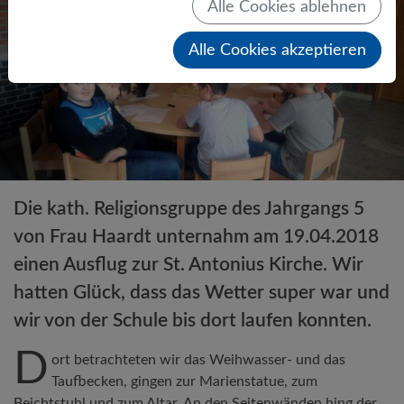
Alle Cookies ablehnen
Alle Cookies akzeptieren
Die kath. Religionsgruppe des Jahrgangs 5
von Frau Haardt unternahm am 19.04.2018
einen Ausflug zur St. Antonius Kirche. Wir
hatten Glück, dass das Wetter super war und
wir von der Schule bis dort laufen konnten.
D
ort betrachteten wir das Weihwasser- und das
Taufbecken, gingen zur Marienstatue, zum
Beichtstuhl und zum Altar. An den Seitenwänden hing der