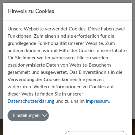
Direkt zur Hauptnavigation springen
Direkt zum Inhalt springen
Hinweis zu Cookies
Unsere Webseite verwendet Cookies. Diese haben zwei
Startseite
Über uns
Aktuelles
Funktionen: Zum einen sind sie erforderlich für die
grundlegende Funktionalität unserer Website. Zum
anderen können wir mit Hilfe der Cookies unsere Inhalte
für Sie immer weiter verbessern. Hierzu werden
pseudonymisierte Daten von Website-Besuchern
gesammelt und ausgewertet. Das Einverständnis in die
Ausflug zur Pfarrkirche St.
Verwendung der Cookies können Sie jederzeit
Antonius: Kirche entdecken und
widerrufen. Weitere Informationen zu Cookies auf
erleben
dieser Website finden Sie in unserer
Datenschutzerklärung
und zu uns im
Impressum
.
Von Inka Bendt, Lukas Kruse & Jonathan Werner (5b)
06.05.2018
Religion
Einstellungen