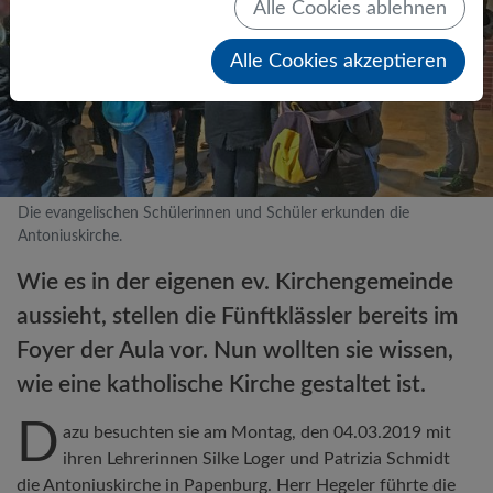
Alle Cookies ablehnen
Alle Cookies akzeptieren
Die evangelischen Schülerinnen und Schüler erkunden die
Antoniuskirche.
Wie es in der eigenen ev. Kirchengemeinde
aussieht, stellen die Fünftklässler bereits im
Foyer der Aula vor. Nun wollten sie wissen,
wie eine katholische Kirche gestaltet ist.
D
azu besuchten sie am Montag, den 04.03.2019 mit
ihren Lehrerinnen Silke Loger und Patrizia Schmidt
die Antoniuskirche in Papenburg. Herr Hegeler führte die