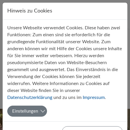
Direkt zur Hauptnavigation springen
Direkt zum Inhalt springen
Hinweis zu Cookies
Unsere Webseite verwendet Cookies. Diese haben zwei
Startseite
Über uns
Aktuelles
Funktionen: Zum einen sind sie erforderlich für die
grundlegende Funktionalität unserer Website. Zum
anderen können wir mit Hilfe der Cookies unsere Inhalte
für Sie immer weiter verbessern. Hierzu werden
pseudonymisierte Daten von Website-Besuchern
gesammelt und ausgewertet. Das Einverständnis in die
Schüler erkunden Antoniuskirche
Verwendung der Cookies können Sie jederzeit
und stellen eigene
widerrufen. Weitere Informationen zu Cookies auf
Kirchengemeinde vor
dieser Website finden Sie in unserer
Datenschutzerklärung
und zu uns im
Impressum
.
Von Matthias Reike
12.03.2019
Religion
Einstellungen