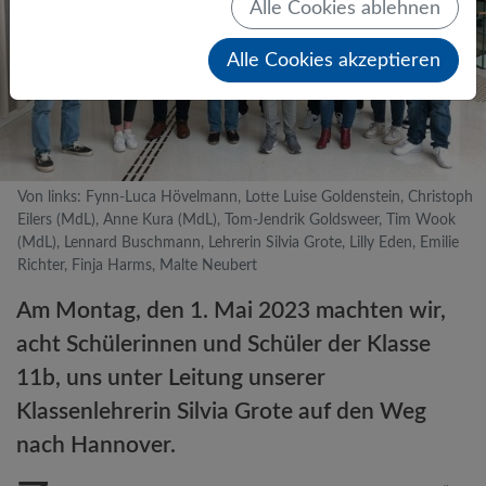
Alle Cookies ablehnen
Alle Cookies akzeptieren
Von links: Fynn-Luca Hövelmann, Lotte Luise Goldenstein, Christoph
Eilers (MdL), Anne Kura (MdL), Tom-Jendrik Goldsweer, Tim Wook
(MdL), Lennard Buschmann, Lehrerin Silvia Grote, Lilly Eden, Emilie
Richter, Finja Harms, Malte Neubert
Am Montag, den 1. Mai 2023 machten wir,
acht Schülerinnen und Schüler der Klasse
11b, uns unter Leitung unserer
Klassenlehrerin Silvia Grote auf den Weg
nach Hannover.