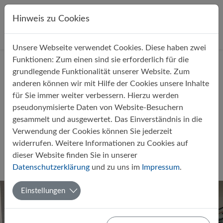
Direkt zur Hauptnavigation springen
Direkt zum Inhalt springen
Hinweis zu Cookies
Unsere Webseite verwendet Cookies. Diese haben zwei
Startseite
Über uns
Aktuelles
Funktionen: Zum einen sind sie erforderlich für die
grundlegende Funktionalität unserer Website. Zum
anderen können wir mit Hilfe der Cookies unsere Inhalte
für Sie immer weiter verbessern. Hierzu werden
pseudonymisierte Daten von Website-Besuchern
gesammelt und ausgewertet. Das Einverständnis in die
„Europa-Café“ 2023 im
Verwendung der Cookies können Sie jederzeit
Niedersächsischen Landtag
widerrufen. Weitere Informationen zu Cookies auf
dieser Website finden Sie in unserer
Von Lilly Eden u. a. (11 b)
03.05.2023
Datenschutzerklärung
und zu uns im
Impressum
.
Europaschule
Politik-Wirtschaft
Einstellungen