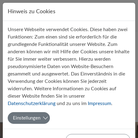
Direkt zur Hauptnavigation springen
Direkt zum Inhalt springen
Hinweis zu Cookies
Unsere Webseite verwendet Cookies. Diese haben zwei
Startseite
Über uns
Aktuelles
Funktionen: Zum einen sind sie erforderlich für die
grundlegende Funktionalität unserer Website. Zum
anderen können wir mit Hilfe der Cookies unsere Inhalte
für Sie immer weiter verbessern. Hierzu werden
pseudonymisierte Daten von Website-Besuchern
gesammelt und ausgewertet. Das Einverständnis in die
Europa-Café 2026: Europa-AG
Verwendung der Cookies können Sie jederzeit
des Gymnasiums Papenburg mit
widerrufen. Weitere Informationen zu Cookies auf
dabei
dieser Website finden Sie in unserer
Datenschutzerklärung
und zu uns im
Impressum
.
Von Philipp Seitz (11d)
25.05.2026
Europaschule
Politik-Wirtschaft
Einstellungen