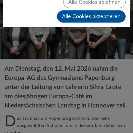
Alle Cookies ablehnen
Alle Cookies akzeptieren
Am Dienstag, den 12. Mai 2026 nahm die
Europa-AG des Gymnasiums Papenburg
unter der Leitung von Lehrerin Silvia Grote
am diesjährigen Europa-Café im
Niedersächsischen Landtag in Hannover teil.
D
as Gymnasium Papenburg zählte zu den zehn
ausgewählten Schulen, die in diesem Jahr dabei sein
konnten.