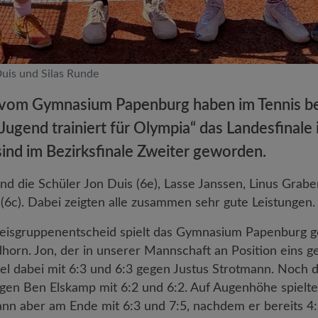
Duis und Silas Runde
 vom Gymnasium Papenburg haben im Tennis b
ugend trainiert für Olympia“ das Landesfinale
sind im Bezirksfinale Zweiter geworden.
ind die Schüler Jon Duis (6e), Lasse Janssen, Linus Grabe
 (6c). Dabei zeigten alle zusammen sehr gute Leistungen.
reisgruppenentscheid spielt das Gymnasium Papenburg 
rn. Jon, der in unserer Mannschaft an Position eins ge
el dabei mit 6:3 und 6:3 gegen Justus Strotmann. Noch d
en Ben Elskamp mit 6:2 und 6:2. Auf Augenhöhe spielte
ann aber am Ende mit 6:3 und 7:5, nachdem er bereits 4:5