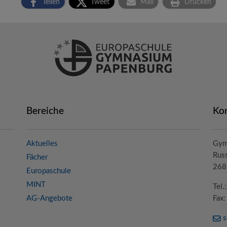
Teilen
Tweet
Mail
Drucken
Bereiche
Ko
Aktuelles
Gym
Russ
Fächer
268
Europaschule
MINT
Tel
AG-Angebote
Fax
s