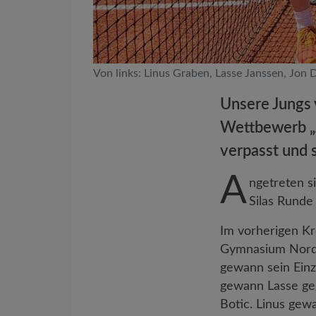
Von links: Linus Graben, Lasse Janssen, Jon 
Unsere Jungs
Wettbewerb „J
verpasst und 
A
ngetreten s
Silas Runde
Im vorherigen K
Gymnasium Nordho
gewann sein Einz
gewann Lasse geg
Botic. Linus gew