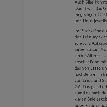
Auch Silas konnt
Damit war das Gy
eingezogen. Die 
und Linus jeweils
Im Bezirksfinale
den Leistungskla
schwere Aufgabe 
Einzel zu tun. No
seiner Altersklas
abschließend mit
das von Lasse un
nachdem er in bei
von Linus und Sil
2:6. Das gleiche
stand es nach de
klaren Spielerge
unsere Jungs noc