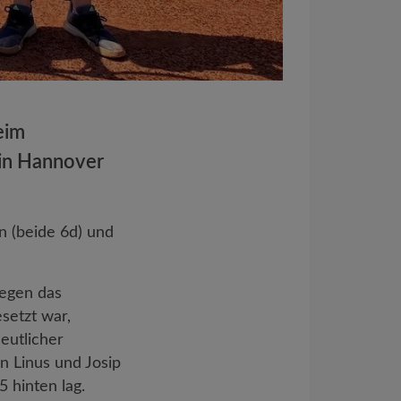
eim
 in Hannover
n (beide 6d) und
gegen das
setzt war,
eutlicher
n Linus und Josip
 hinten lag.