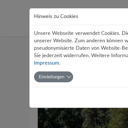
Direkt zur Hauptnavigation springen
Direkt zum Inhalt springen
Hinweis zu Cookies
Übe
Unsere Webseite verwendet Cookies. Dies
unserer Website. Zum anderen können wir
Startseite
Über uns
Aktuelles
pseudonymisierte Daten von Website-Bes
Sie jederzeit widerrufen. Weitere Inform
Impressum
.
Jungen er
Einstellungen
Bezirksen
Von Tim Graben