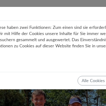
r uns
Unterricht
Angebote
Service
Kont
e haben zwei Funktionen: Zum einen sind sie erforderli
 mit Hilfe der Cookies unsere Inhalte für Sie immer we
uchern gesammelt und ausgewertet. Das Einverständni
ationen zu Cookies auf dieser Website finden Sie in uns
Teilen
Tweet
Mail
Drucken
reichen beim Tennis 2. Platz im
tscheid
Alle Cookies
30.06.2022
Sport
AG