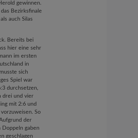
 Herold gewinnen.
das Bezirksfinale
ls auch Silas
k. Bereits bei
ss hier eine sehr
kmann im ersten
eutschland in
 musste sich
iges Spiel war
6:3 durchsetzen,
 drei und vier
ing mit 2:6 und
r vorzuweisen. So
 Aufgrund der
en Doppeln gaben
gen geschlagen