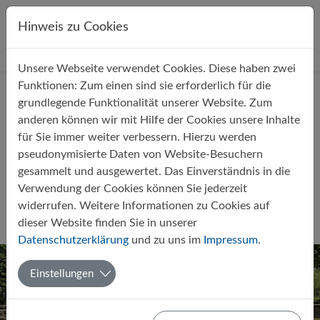
Direkt zur Hauptnavigation springen
Direkt zum Inhalt springen
Hinweis zu Cookies
Unsere Webseite verwendet Cookies. Diese haben zwei
Startseite
Über uns
Aktuelles
Funktionen: Zum einen sind sie erforderlich für die
grundlegende Funktionalität unserer Website. Zum
anderen können wir mit Hilfe der Cookies unsere Inhalte
für Sie immer weiter verbessern. Hierzu werden
pseudonymisierte Daten von Website-Besuchern
gesammelt und ausgewertet. Das Einverständnis in die
Unsere Jungs gewinnen im Tennis
Verwendung der Cookies können Sie jederzeit
das Bezirksfinale 2024
widerrufen. Weitere Informationen zu Cookies auf
dieser Website finden Sie in unserer
Von Tim Graben
27.05.2024
Sport
AG
Datenschutzerklärung
und zu uns im
Impressum
.
Einstellungen