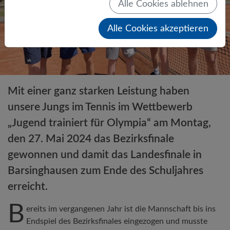
Alle Cookies ablehnen
Alle Cookies akzeptieren
Mit einer ganz starken Leistung haben
unsere Jungs im Tennis im Wettbewerb
„Jugend trainiert für Olympia“ am Montag,
den 27. Mai 2024 das Bezirksfinale
gewonnen und damit das Landesfinale in
Barsinghausen zum Ende des Schuljahres
erreicht.
B
ereits im vergangenen Jahr ist die Mannschaft bis ins
Endspiel des Bezirksfinales eingezogen und musste