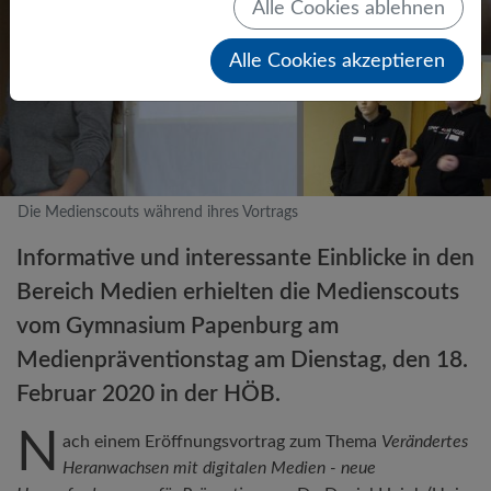
Alle Cookies ablehnen
Alle Cookies akzeptieren
Die Medienscouts während ihres Vortrags
Informative und interessante Einblicke in den
Bereich Medien erhielten die Medienscouts
vom Gymnasium Papenburg am
Medienpräventionstag am Dienstag, den 18.
Februar 2020 in der HÖB.
N
ach einem Eröffnungsvortrag zum Thema
Verändertes
Heranwachsen mit digitalen Medien - neue