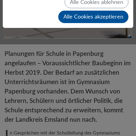
Alle Cookies ablehnen
Alle Cookies akzeptieren
Planungen für Schule in Papenburg
angelaufen – Voraussichtlicher Baubeginn im
Herbst 2019. Der Bedarf an zusätzlichen
Unterrichtsräumen ist im Gymnasium
Papenburg vorhanden. Dem Wunsch von
Lehrern, Schülern und örtlicher Politik, die
Schule entsprechend zu erweitern, kommt
der Landkreis Emsland nun nach.
n Gesprächen mit der Schulleitung des Gymnasiums