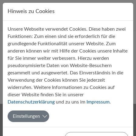
Direkt zur Hauptnavigation springen
Direkt zum Inhalt springen
Hinweis zu Cookies
Unsere Webseite verwendet Cookies. Diese haben zwei
Startseite
Über uns
Aktuelles
Funktionen: Zum einen sind sie erforderlich für die
grundlegende Funktionalität unserer Website. Zum
anderen können wir mit Hilfe der Cookies unsere Inhalte
für Sie immer weiter verbessern. Hierzu werden
pseudonymisierte Daten von Website-Besuchern
gesammelt und ausgewertet. Das Einverständnis in die
Neubau am Gymnasium
Verwendung der Cookies können Sie jederzeit
Papenburg kommt
widerrufen. Weitere Informationen zu Cookies auf
dieser Website finden Sie in unserer
Von Landkreis Emsland
09.05.2019
Presse
Datenschutzerklärung
und zu uns im
Impressum
.
Einstellungen