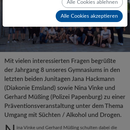
Alle Cookies ablehnen
Alle Cookies akzeptieren
Mit vielen interessierten Fragen begrüßte
der Jahrgang 8 unseres Gymnasiums in den
letzten beiden Junitagen Jana Hackmann
(Diakonie Emsland) sowie Nina Vinke und
Gerhard Müßing (Polizei Papenburg) zu einer
Präventionsveranstaltung unter dem Thema
Umgang mit Süchten / Alkohol und Drogen.
ina Vinke und Gerhard Müßing schulten dabei die