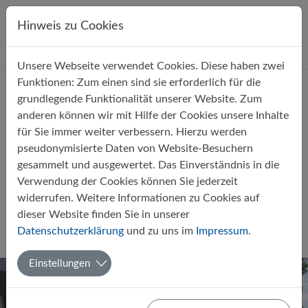
Direkt zur Hauptnavigation springen
Direkt zum Inhalt springen
Hinweis zu Cookies
Unsere Webseite verwendet Cookies. Diese haben zwei
Startseite
Über uns
Aktuelles
Funktionen: Zum einen sind sie erforderlich für die
grundlegende Funktionalität unserer Website. Zum
anderen können wir mit Hilfe der Cookies unsere Inhalte
für Sie immer weiter verbessern. Hierzu werden
pseudonymisierte Daten von Website-Besuchern
gesammelt und ausgewertet. Das Einverständnis in die
Präventionsveranstaltung im
Verwendung der Cookies können Sie jederzeit
Jahrgang 8 zu Sucht, Alkohol und
widerrufen. Weitere Informationen zu Cookies auf
Drogen
dieser Website finden Sie in unserer
Datenschutzerklärung
und zu uns im
Impressum
.
Von Doris Kruse-Bohse
12.07.2022
Allgemein
Einstellungen