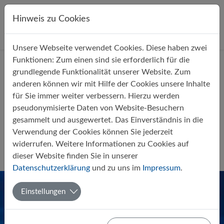
Direkt zur Hauptnavigation springen
Direkt zum Inhalt springen
Hinweis zu Cookies
Unsere Webseite verwendet Cookies. Diese haben zwei
Startseite
Über uns
Aktuelles
Funktionen: Zum einen sind sie erforderlich für die
grundlegende Funktionalität unserer Website. Zum
anderen können wir mit Hilfe der Cookies unsere Inhalte
für Sie immer weiter verbessern. Hierzu werden
pseudonymisierte Daten von Website-Besuchern
gesammelt und ausgewertet. Das Einverständnis in die
Romfahrt 2020: Expertenfahrt
Verwendung der Cookies können Sie jederzeit
nach Rom gestartet (mit Video)
widerrufen. Weitere Informationen zu Cookies auf
dieser Website finden Sie in unserer
Von Carsten Wiepking
17.09.2019
Fahrten und Projekte
Datenschutzerklärung
und zu uns im
Impressum
.
Einstellungen