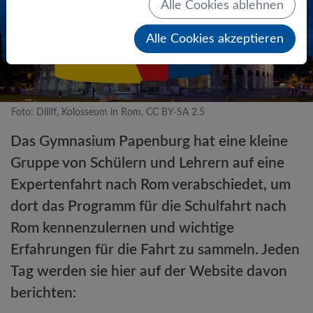
Alle Cookies ablehnen
Alle Cookies akzeptieren
Foto: Diliff, Kolosseum in Rom, CC BY-SA 2.5
Das Gymnasium Papenburg hat eine kleine
Gruppe von Schülern und Lehrern auf eine
Expertenfahrt nach Rom verabschiedet, um
dort das Programm für die Schulfahrt nach
Rom kennenzulernen und wichtige
Erfahrungen für die Fahrt zu sammeln. Jeden
Tag werden sie hier auf der Website davon
berichten: