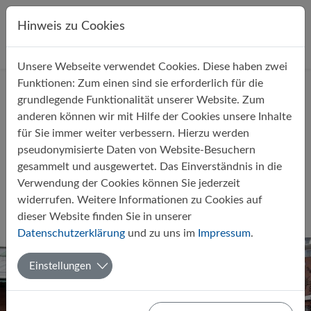
Direkt zur Hauptnavigation springen
Direkt zum Inhalt springen
Hinweis zu Cookies
Unsere Webseite verwendet Cookies. Diese haben zwei
Startseite
Über uns
Aktuelles
Funktionen: Zum einen sind sie erforderlich für die
grundlegende Funktionalität unserer Website. Zum
anderen können wir mit Hilfe der Cookies unsere Inhalte
für Sie immer weiter verbessern. Hierzu werden
pseudonymisierte Daten von Website-Besuchern
gesammelt und ausgewertet. Das Einverständnis in die
Verleihung der Abiturzeugnisse
Verwendung der Cookies können Sie jederzeit
2025 am Gymnasium Papenburg
widerrufen. Weitere Informationen zu Cookies auf
dieser Website finden Sie in unserer
Von Matthias Reike
30.06.2025
Allgemein
Datenschutzerklärung
und zu uns im
Impressum
.
Einstellungen