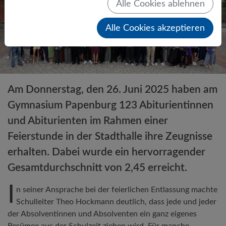
Alle Cookies ablehnen
Alle Cookies akzeptieren
Am Donnerstag, den 26. Juni 2025 haben am
Gymnasium Papenburg 123 Abiturientinnen
und Abiturienten im Rahmen einer
Feierstunde in der Stadthalle ihre Zeugnisse
erhalten. Dabei wurde ein hervorragender
Gesamtdurchschnitt von 2,45 erreicht.
I
n seiner Ansprache bei der feierlichen Entlassung machte
Schulleiter Theo Hockmann deutlich, dass jede und jeder
der Absolventinnen und Absolventen ein ganz eigenes
Resümee aus der Schulzeit ziehen wird. Für manche